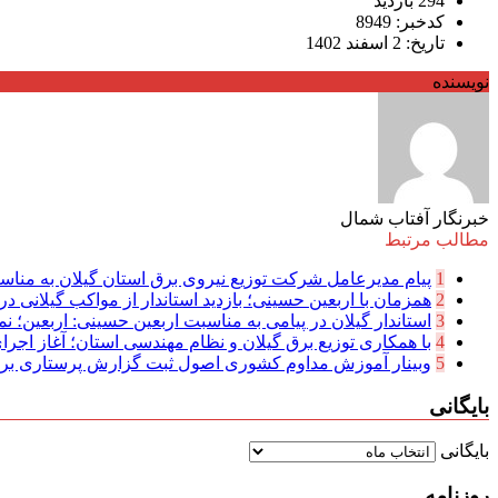
294 بازدید
کدخبر: 8949
تاریخ: 2 اسفند 1402
نویسنده
خبرنگار آفتاب شمال
مطالب مرتبط
1
پیام مدیرعامل شركت توزیع نیروی برق استان گیلان به مناسب
2
همزمان با اربعین حسینی؛ بازدید استاندار از مواکب گیلانی در 
3
استاندار گیلان در پیامی به مناسبت اربعین حسینی: اربعین؛ نما
4
با همکاری توزیع برق گیلان و نظام مهندسی استان؛ آغاز اجرا
5
وبینار آموزش مداوم کشوری اصول ثبت گزارش پرستاری بر
بایگانی
بایگانی
روزنامه