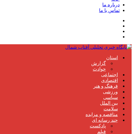
درباره ما
تماس با ما
استان
گزارش
حوادث
اجتماعی
اقتصادی
فرهنگ و هنر
ورزشی
سیاسی
بین الملل
سلامت
مناقصه و مزایده
چند رسانه ای
پادکست
فیلم