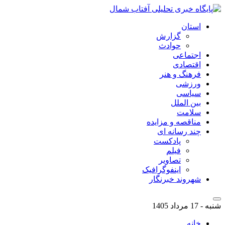
استان
گزارش
حوادث
اجتماعی
اقتصادی
فرهنگ و هنر
ورزشی
سیاسی
بین الملل
سلامت
مناقصه و مزایده
چند رسانه ای
پادکست
فیلم
تصاویر
اینفوگرافیک
شهروند خبرنگار
شنبه - 17 مرداد 1405
خانه