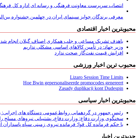
انتصاب سرپرست معاونت فرهنگی و رسانه ای اداره کل فرهنگ و
معرفی برندگان جوایز سینمای ایران در چهلمین جشنواره بین‌المل
محبوبترین اخبار اقتصادی
باهدف تشریک مساعی و جلب همکاری اصناف گیلان انجام شد: ج
وزیر جهاد: در تأمین کالاهای اساسی مشکلی نداریم
افزایش قیمت نفت‌گاز صحت ندارد
محبوب ترین اخبار ورزشی
Lizaro Session Time Limits
Hoe Bwin gepersonaliseerde promocodes genereert
Zasady duplikacji kont Dudespin
محبوبترین اخبار سیاسی
رئیس جمهور در گردهمایی روابط‌عمومی دستگاه های اجرایی: به‌
سخنگوی وزارت دفاع: وزارت دفاع، پشتیبانی نیرو‌های مسلح را 
با حکم فرمانده کل قوا؛ فرمانده نیروی زمینی سپاه پاسداران
جدیدترین اخبار