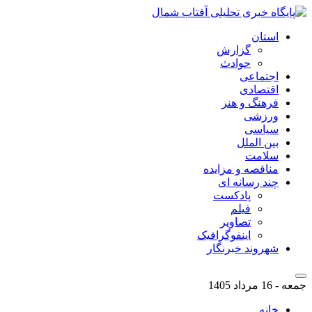
استان
گزارش
حوادث
اجتماعی
اقتصادی
فرهنگ و هنر
ورزشی
سیاسی
بین الملل
سلامت
مناقصه و مزایده
چند رسانه ای
پادکست
فیلم
تصاویر
اینفوگرافیک
شهروند خبرنگار
جمعه - 16 مرداد 1405
خانه