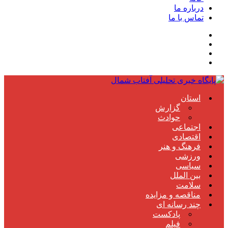
درباره ما
تماس با ما
استان
گزارش
حوادث
اجتماعی
اقتصادی
فرهنگ و هنر
ورزشی
سیاسی
بین الملل
سلامت
مناقصه و مزایده
چند رسانه ای
پادکست
فیلم