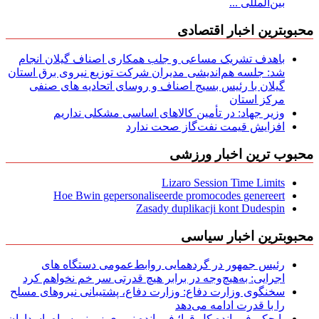
بین‌المللی ...
محبوبترین اخبار اقتصادی
باهدف تشریک مساعی و جلب همکاری اصناف گیلان انجام
شد: جلسه هم‌اندیشی مدیران شركت توزیع نیروی برق استان
گیلان با رئیس بسیج اصناف و روسای اتحادیه های صنفی
مركز استان
وزیر جهاد: در تأمین کالاهای اساسی مشکلی نداریم
افزایش قیمت نفت‌گاز صحت ندارد
محبوب ترین اخبار ورزشی
Lizaro Session Time Limits
Hoe Bwin gepersonaliseerde promocodes genereert
Zasady duplikacji kont Dudespin
محبوبترین اخبار سیاسی
رئیس جمهور در گردهمایی روابط‌عمومی دستگاه های
اجرایی: به‌هیچ‌وجه در برابر هیچ قدرتی سر خم نخواهم کرد
سخنگوی وزارت دفاع: وزارت دفاع، پشتیبانی نیرو‌های مسلح
را با قدرت ادامه می‌دهد
با حکم فرمانده کل قوا؛ فرمانده نیروی زمینی سپاه پاسداران