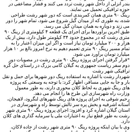
بندر انزلی از داخل شهر رشت تردد می کنند و فشار مضاعفی در
حوزه ترافیکی تحمیل می نمایند.
رینگ ۹۰ متری همان کمربندی است که دور شهر رشت طراحی
شده، به طوری که از میدان گیل شروع می شود، تمام شهر را دور
می زند و دوباره به همان میدان گیل می رسد.
طبق آخرین برآوردها برای اجرای یک قطعه ۴ کیلومتری از رینگ ۹۰
متری رشت که در مجموع حدود ۳۴ کیلومتر طول دارد، بیش از یک
هزار و ۲۰۰ میلیارد تومان نیاز است و اگر این میزان اعتبار را به
تمام مسیر رینگ ۹۰ متری تعمیم دهیم به نرخ امروز بالغ بر ۱۰ هزار
میلیارد تومان برآورد می شود.
*قرار گرفتن اجرای پروژه رینگ ۹۰ متری رشت در مصوبات دور
دوم سفر ریاست جمهوری به گیلان گامی بزرگ در راستای حل گره
ترافیکی شهر رشت
شهردار رشت با اشاره به استفاده رینگ دور شهرها برای حمل و نقل
بار و جا به جایی مسافر، اظهار کرد: با توجه به وسعتی که پروژه
های رینگ شهری به لحاظ کلان محوری دارند، به طور معمول
وزارت راه شهرسازی این طرح ها را انجام می دهد.
رحیم شوقی به اجرای پروژه های رینگ شهرهای لنگرود، لاهیجان،
آستانه اشرفیه و بخش پره سر تالش توسط راه و شهرسازی در
استان گیلان اشاره کرد و افزود: اجرای پروژه رینگ ۹۰ متری شهر
رشت به طور قطع نیاز به اعتبارات ملی یا سرمایه گذاری های کلان
دارد.
وی با بیان اینکه پروژه رینگ ۹۰ متری شهر رشت از جاده لاکان،