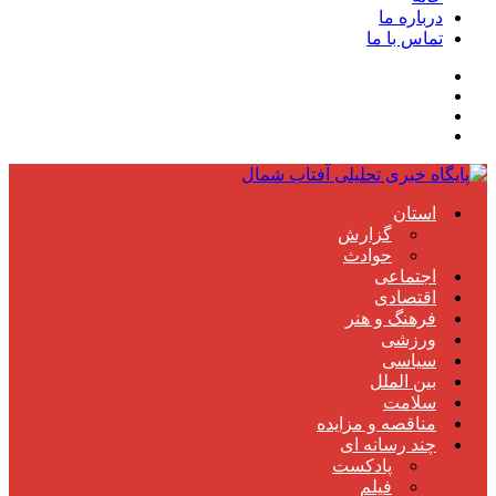
درباره ما
تماس با ما
استان
گزارش
حوادث
اجتماعی
اقتصادی
فرهنگ و هنر
ورزشی
سیاسی
بین الملل
سلامت
مناقصه و مزایده
چند رسانه ای
پادکست
فیلم