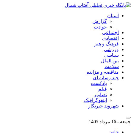
استان
گزارش
حوادث
اجتماعی
اقتصادی
فرهنگ و هنر
ورزشی
سیاسی
بین الملل
سلامت
مناقصه و مزایده
چند رسانه ای
پادکست
فیلم
تصاویر
اینفوگرافیک
شهروند خبرنگار
جمعه - 16 مرداد 1405
خانه