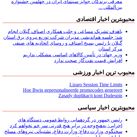
معرفی برندگان جوایز سینمای ایران در چهلمین جشنواره
بین‌المللی ...
محبوبترین اخبار اقتصادی
باهدف تشریک مساعی و جلب همکاری اصناف گیلان انجام
شد: جلسه هم‌اندیشی مدیران شركت توزیع نیروی برق استان
گیلان با رئیس بسیج اصناف و روسای اتحادیه های صنفی
مركز استان
وزیر جهاد: در تأمین کالاهای اساسی مشکلی نداریم
افزایش قیمت نفت‌گاز صحت ندارد
محبوب ترین اخبار ورزشی
Lizaro Session Time Limits
Hoe Bwin gepersonaliseerde promocodes genereert
Zasady duplikacji kont Dudespin
محبوبترین اخبار سیاسی
رئیس جمهور در گردهمایی روابط‌عمومی دستگاه های
اجرایی: به‌هیچ‌وجه در برابر هیچ قدرتی سر خم نخواهم کرد
سخنگوی وزارت دفاع: وزارت دفاع، پشتیبانی نیرو‌های مسلح