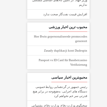
وزیر جهاد: در تأمین کالاهای اساسی مشکلی
نداریم
افزایش قیمت نفت‌گاز صحت ندارد
محبوب ترین اخبار ورزشی
Hoe Bwin gepersonaliseerde promocodes
genereert
Zasady duplikacji kont Dudespin
Passport vs ID Card für Bassbetcasino
Verifizierung
محبوبترین اخبار سیاسی
رئیس جمهور در گردهمایی روابط‌عمومی
دستگاه های اجرایی: به‌هیچ‌وجه در برابر هیچ
قدرتی سر خم نخواهم کرد
سخنگوی وزارت دفاع: وزارت دفاع، پشتیبانی