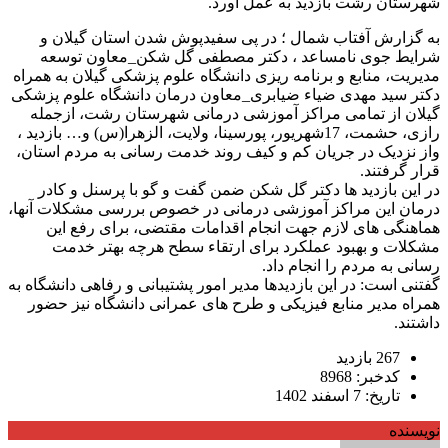
شهرستان رشت بازدید به عمل آورد.
به گزارش آفتاب شمال ؛ در پی سفیدپوش شدن استان گیلان و
شرایط جوی نامساعد ، دکتر مصطفی گل شکن_معاون توسعه
مدیریت، منابع و برنامه ریزی دانشگاه علوم پزشکی گیلان به همراه
دکتر سید مهدی ضیاء ‌ضیابری_معاون درمان دانشگاه علوم پزشکی
گیلان از تمامی مراکز آموزشی درمانی شهرستان رشت، ازجمله
رازی، حشمت، 17شهریور، پورسینا، ولایت، الزهرا(س) و… بازدید ،
واز نزدیک در جریان کم و کیف روند خدمت رسانی به مردم استان،
قرار گرفتند.
در این بازدید ها دکتر گل شکن ضمن گفت و گو با پرسنل و کادر
درمان این مراکز آموزشی درمانی در خصوص بررسی مشکلات آنها،
هماهنگی های لازم جهت انجام اقدامات مقتضی، برای رفع این
مشکلات و بهبود عملکرد برای ارتقاء سطح هرچه بهتر خدمت
رسانی به مردم را انجام داد.
گفتنی است: در این بازدیدها مدیر امور پشتیبانی و رفاهی دانشگاه به
همراه مدیر منابع فیزیکی و طرح های عمرانی دانشگاه نیز حضور
داشتند.
267 بازدید
کدخبر: 8968
تاریخ: 7 اسفند 1402
نویسنده