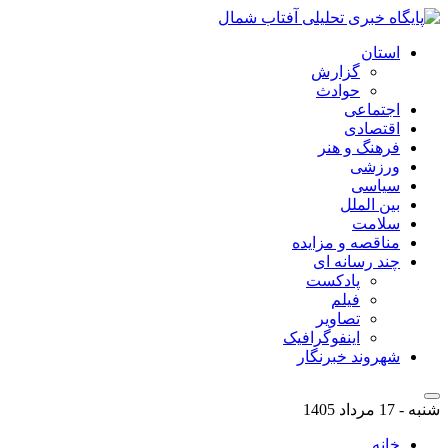
استان
گزارش
حوادث
اجتماعی
اقتصادی
فرهنگ و هنر
ورزشی
سیاسی
بین الملل
سلامت
مناقصه و مزایده
چند رسانه ای
پادکست
فیلم
تصاویر
اینفوگرافیک
شهروند خبرنگار
شنبه - 17 مرداد 1405
خانه