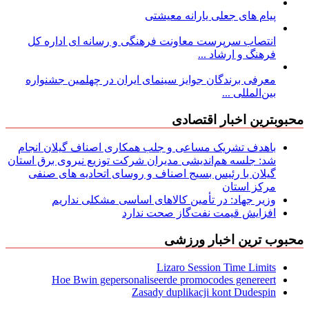
پیام های جعلی یارانه معیشتی
انتصاب سرپرست معاونت فرهنگی و رسانه ای اداره کل
فرهنگ و ارشاد ...
معرفی برندگان جوایز سینمای ایران در چهلمین جشنواره
بین‌المللی ...
محبوبترین اخبار اقتصادی
باهدف تشریک مساعی و جلب همکاری اصناف گیلان انجام
شد: جلسه هم‌اندیشی مدیران شركت توزیع نیروی برق استان
گیلان با رئیس بسیج اصناف و روسای اتحادیه های صنفی
مركز استان
وزیر جهاد: در تأمین کالاهای اساسی مشکلی نداریم
افزایش قیمت نفت‌گاز صحت ندارد
محبوب ترین اخبار ورزشی
Lizaro Session Time Limits
Hoe Bwin gepersonaliseerde promocodes genereert
Zasady duplikacji kont Dudespin