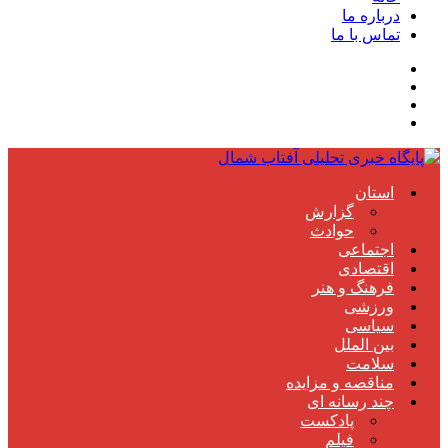
درباره ما
تماس با ما
استان
گزارش
حوادث
اجتماعی
اقتصادی
فرهنگ و هنر
ورزشی
سیاسی
بین الملل
سلامت
مناقصه و مزایده
چند رسانه ای
پادکست
فیلم