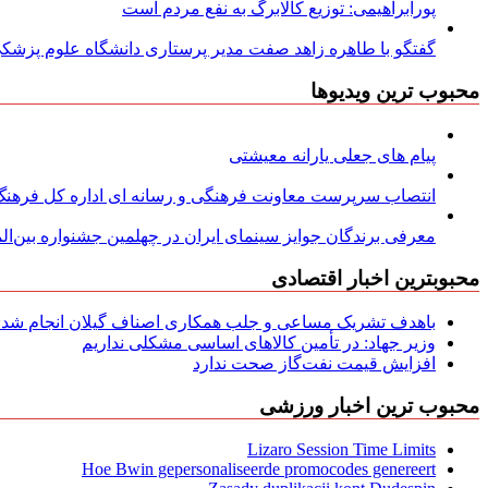
پورابراهیمی: توزیع کالابرگ به نفع مردم است
گفتگو با طاهره زاهد صفت مدیر پرستاری دانشگاه علوم پزشکی
محبوب ترین ویدیوها
پیام های جعلی یارانه معیشتی
انتصاب سرپرست معاونت فرهنگی و رسانه ای اداره کل فرهنگ و
معرفی برندگان جوایز سینمای ایران در چهلمین جشنواره بین‌المل
محبوبترین اخبار اقتصادی
باهدف تشریک مساعی و جلب همکاری اصناف گیلان انجام شد: ج
وزیر جهاد: در تأمین کالاهای اساسی مشکلی نداریم
افزایش قیمت نفت‌گاز صحت ندارد
محبوب ترین اخبار ورزشی
Lizaro Session Time Limits
Hoe Bwin gepersonaliseerde promocodes genereert