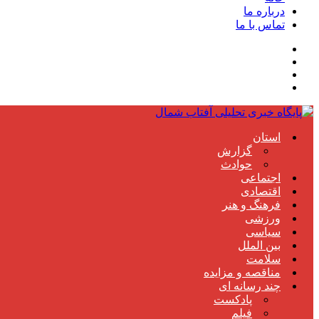
درباره ما
تماس با ما
استان
گزارش
حوادث
اجتماعی
اقتصادی
فرهنگ و هنر
ورزشی
سیاسی
بین الملل
سلامت
مناقصه و مزایده
چند رسانه ای
پادکست
فیلم