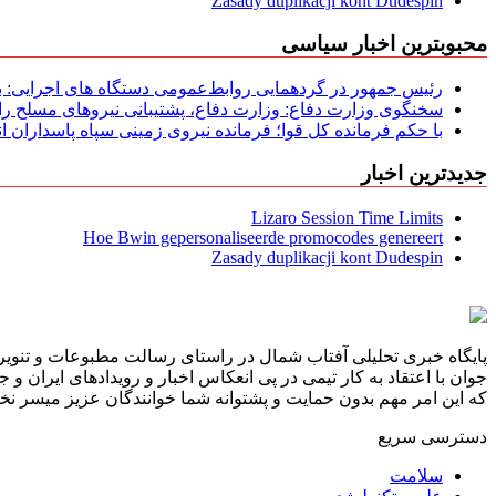
Zasady duplikacji kont Dudespin
محبوبترین اخبار سیاسی
رئیس جمهور در گردهمایی روابط‌عمومی دستگاه های اجرایی: به‌
سخنگوی وزارت دفاع: وزارت دفاع، پشتیبانی نیرو‌های مسلح را 
با حکم فرمانده کل قوا؛ فرمانده نیروی زمینی سپاه پاسداران
جدیدترین اخبار
Lizaro Session Time Limits
Hoe Bwin gepersonaliseerde promocodes genereert
Zasady duplikacji kont Dudespin
پایگاه خبری تحلیلی آفتاب شمال در راستای رسالت مطبوعات و تنویر 
جوان با اعتقاد به کار تیمی در پی انعکاس اخبار و رویدادهای ایران و
که این امر مهم بدون حمایت و پشتوانه شما خوانندگان عزیز میسر نخوا
دسترسی سریع
سلامت