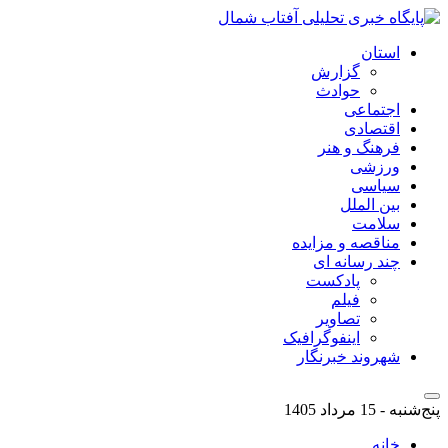
استان
گزارش
حوادث
اجتماعی
اقتصادی
فرهنگ و هنر
ورزشی
سیاسی
بین الملل
سلامت
مناقصه و مزایده
چند رسانه ای
پادکست
فیلم
تصاویر
اینفوگرافیک
شهروند خبرنگار
پنج‌شنبه - 15 مرداد 1405
خانه