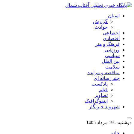
استان
گزارش
حوادث
اجتماعی
اقتصادی
فرهنگ و هنر
ورزشی
سیاسی
بین الملل
سلامت
مناقصه و مزایده
چند رسانه ای
پادکست
فیلم
تصاویر
اینفوگرافیک
شهروند خبرنگار
دوشنبه - 19 مرداد 1405
خانه