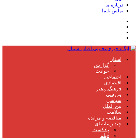
درباره ما
تماس با ما
استان
گزارش
حوادث
اجتماعی
اقتصادی
فرهنگ و هنر
ورزشی
سیاسی
بین الملل
سلامت
مناقصه و مزایده
چند رسانه ای
پادکست
فیلم