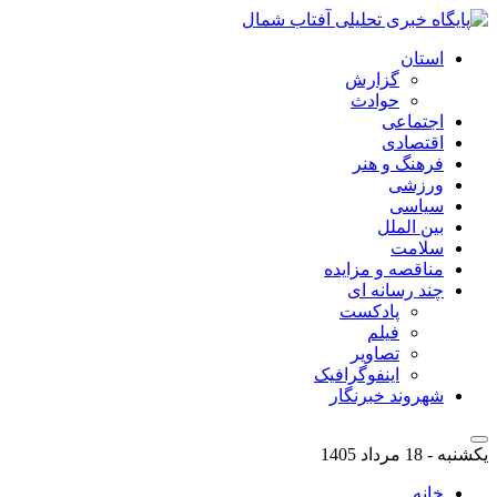
استان
گزارش
حوادث
اجتماعی
اقتصادی
فرهنگ و هنر
ورزشی
سیاسی
بین الملل
سلامت
مناقصه و مزایده
چند رسانه ای
پادکست
فیلم
تصاویر
اینفوگرافیک
شهروند خبرنگار
یکشنبه - 18 مرداد 1405
خانه