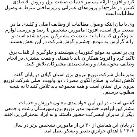
کرد و افزود: ارائه مستمر خدمات صنعت برق و رونق اقتصادی
کشور در طرح‌ها و پروژه‌های عمرانی و زیرساختی منوط به وصول
مطالبات است .
وی با بیان اینکه وصول مطالبات از وظایف اصلی و کلیدی ما در
صنعت برق است، افزود: مامورین تشخیص با رصد و بررسی لوازم
اندازه‌گیری که به امانت به دست مشترکین سپرده شده است و
ارائه گزارش به موقع، چشم و گوش شرکت در این بخش هستند.
وی بر نصب به موقع کنتورهای هوشمند و جلوگیری از تلفات برق
تاکید کرد و افزود: همکاران باید با همدلی و همت بیشتری در انجام
وظایف محوله‌شان و رضایت‌مندی مشترکان تلاش کنند.
مدیرعامل شرکت توزیع نیروی برق استان گیلان در پایان گفت:
کاهش تلفات و اصلاح الگوی مصرف دو اولویت اصلی شرکت توزیع
نیروی برق استان است و همه مجموعه باید تلاش کنند تا به نتیجه
مطلوب برسیم .
گفتني است، در این آیین جواد ییدی معاون فروش و خدمات
مشترکین،ابراهیم خشنود مدیر توزیع برق شهرستان رشت و جمعی
دیگر از مدیران اینشرکت حضور داشتند و به ایراد سخنرانی پرداختند.
در پايان اين همايش از ۳۰ تن از مامورين تشخیص برتر در سال
۱۴۰۲ با اهداي جوايزي تقدير و تشکر بعمل آمد.