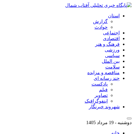
استان
گزارش
حوادث
اجتماعی
اقتصادی
فرهنگ و هنر
ورزشی
سیاسی
بین الملل
سلامت
مناقصه و مزایده
چند رسانه ای
پادکست
فیلم
تصاویر
اینفوگرافیک
شهروند خبرنگار
دوشنبه - 19 مرداد 1405
خانه