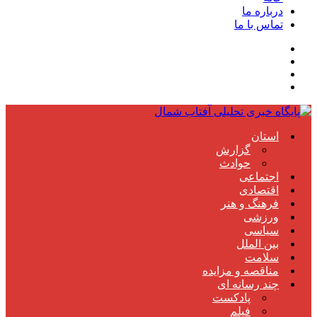
درباره ما
تماس با ما
استان
گزارش
حوادث
اجتماعی
اقتصادی
فرهنگ و هنر
ورزشی
سیاسی
بین الملل
سلامت
مناقصه و مزایده
چند رسانه ای
پادکست
فیلم