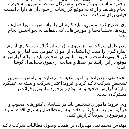
برخورد مناسب و باکرامت با مشترکان توسط مامورین تشخیص،
انجام وظایف و ارائه به موقع گزارشات از سوی آن ها دارای اهمیت
حیاتی برای شرکت است.
وی تصریح کرد: مامورین باید کارشان را براساس دستورالعمل‌ها،
رویه‌ها، بخشنامه‌ها و آموزش‌هایی که دیده‌اند، به نحو احسن انجام
دهند.
مدیرعامل شرکت توزیع نیروی برق استان گیلان، دستكاري لوازم
اندازه‌گيري را مصداق استفاده از اموال عمومي بيت‌المال و امري
غير قانوني دانست و افزود: ماموران تشخیص باید با ارائه گزارش به
موقع در این راستا در حفظ و صیانت از حقوق بیت‌المال کوشا
باشند.
محمد تقی مهدیزاده بر تامین معیشت، رضایت و آرامش مامورین
تشخیص شرکت تاکید کرد و افزود: اعتبار شرکت وابسته به عملکرد
و ارائه گزارش صحیح و به موقع و برخورد مامورین قرائت با
مشترکان است.
وی افزود: ماموران تشخیص بايد در شناسايي كنتورهای معیوب و
هرگونه موارد مشکوک با دقت و سرعت‌العمل بيشتري اقدام نمایند
و موضوع را سریعاً گزارش كنند.
مهندس محمد تقی مهدیزاده بر اهمیت وصول مطالبات شرکت تاکید