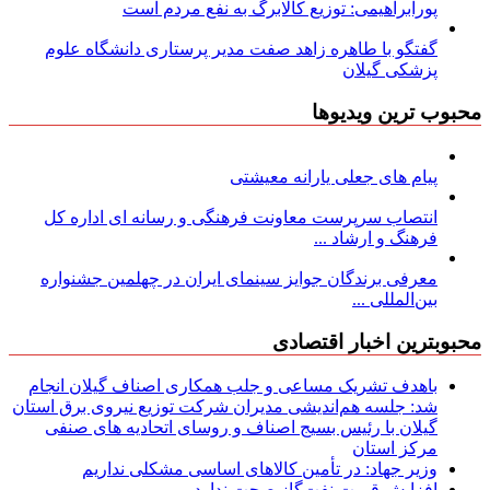
پورابراهیمی: توزیع کالابرگ به نفع مردم است
گفتگو با طاهره زاهد صفت مدیر پرستاری دانشگاه علوم
پزشکی گیلان
محبوب ترین ویدیوها
پیام های جعلی یارانه معیشتی
انتصاب سرپرست معاونت فرهنگی و رسانه ای اداره کل
فرهنگ و ارشاد ...
معرفی برندگان جوایز سینمای ایران در چهلمین جشنواره
بین‌المللی ...
محبوبترین اخبار اقتصادی
باهدف تشریک مساعی و جلب همکاری اصناف گیلان انجام
شد: جلسه هم‌اندیشی مدیران شركت توزیع نیروی برق استان
گیلان با رئیس بسیج اصناف و روسای اتحادیه های صنفی
مركز استان
وزیر جهاد: در تأمین کالاهای اساسی مشکلی نداریم
افزایش قیمت نفت‌گاز صحت ندارد