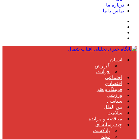
درباره ما
تماس با ما
استان
گزارش
حوادث
اجتماعی
اقتصادی
فرهنگ و هنر
ورزشی
سیاسی
بین الملل
سلامت
مناقصه و مزایده
چند رسانه ای
پادکست
فیلم