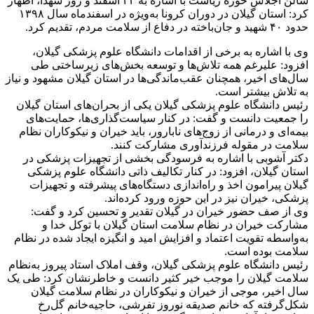
سالن اجلاس حوزه ریاست با اشاره به ۲۲ اسفند و روز شهدا، اظهار
کرد: استان گیلان در دوران کرونا به‌ویژه در اسفندماه سال ۱۳۹۸
حدود ۴۰ شهید و جان‌باخته در دفاع از سلامت مردم، تقدیم کرد.
وی با اشاره به برخی از اقدامات دانشگاه علوم پزشکی گیلان،
افزود: علیرغم همه تلاش‌ها و توسعه بخش‌های زیرساختی طی
سال‌های اخیر، همچنان عقب‌ماندگی‌ها در استان گیلان مشهود و نیاز
به تلاش بیشتر است.
رئیس دانشگاه علوم پزشکی گیلان یکی از بحران‌های استان گیلان
را جمعیت دانست و گفت: در کنار سیاست‌گذاری‌ها، حمایت‌های
بیمه‌ای و درمانی از زوج‌های نابارور، باید خیران و نیکوکاران نظام
سلامت در مقوله فرزندآوری مشارکت کنند.
دکتر آشوبی با اشاره به فرسودگی بخشی از تجهیزات پزشکی در
استان گیلان، افزود: در کنار تکالیف ذاتی دانشگاه علوم پزشکی
گیلان پیرامون اخذ و راه‌اندازی دستگاه‌های پیشرفته و تجهیزات
پزشکی، خیران نیز در این حوزه ورود کرده‌اند.
وی از صف حضور خیران در گیلان تقدیر و تحسین کرد و گفت:
مشارکت خیران در نظام سلامت استان گیلان با توکل خدا و
به‌واسطه تقویت اعتماد و افزایش امید و انگیزه ایجاد شده در نظام
سلامت بوده است.
رئیس دانشگاه علوم پزشکی گیلان، وقف املاک استاد پیروز به‌نظام
سلامت گیلان را موجب خیر کثیر دانست و خاطرنشان کرد: طی یک
سال اخیر، موجی از خیران و نیکوکاران در نظام سلامت گیلان
شکل‌گرفته که خانم صدیقه نوروز تفرشی، حاجیه‌خانم گل‌رخ