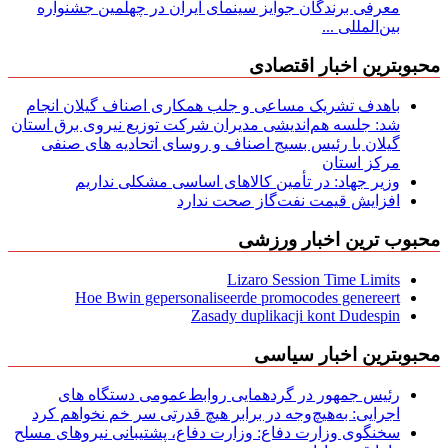
معرفی برندگان جوایز سینمای ایران در چهلمین جشنواره
بین‌المللی ...
محبوبترین اخبار اقتصادی
باهدف تشریک مساعی و جلب همکاری اصناف گیلان انجام
شد: جلسه هم‌اندیشی مدیران شركت توزیع نیروی برق استان
گیلان با رئیس بسیج اصناف و روسای اتحادیه های صنفی
مركز استان
وزیر جهاد: در تأمین کالاهای اساسی مشکلی نداریم
افزایش قیمت نفت‌گاز صحت ندارد
محبوب ترین اخبار ورزشی
Lizaro Session Time Limits
Hoe Bwin gepersonaliseerde promocodes genereert
Zasady duplikacji kont Dudespin
محبوبترین اخبار سیاسی
رئیس جمهور در گردهمایی روابط‌عمومی دستگاه های
اجرایی: به‌هیچ‌وجه در برابر هیچ قدرتی سر خم نخواهم کرد
سخنگوی وزارت دفاع: وزارت دفاع، پشتیبانی نیرو‌های مسلح