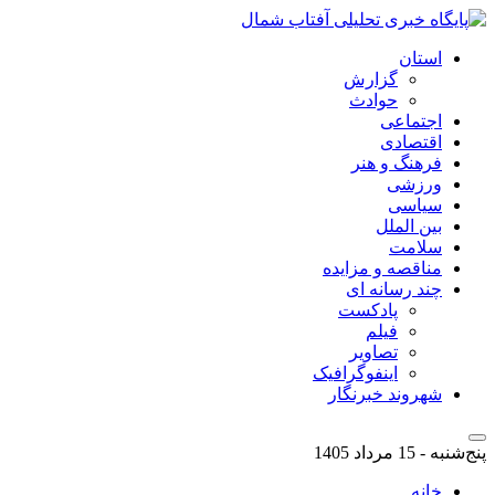
استان
گزارش
حوادث
اجتماعی
اقتصادی
فرهنگ و هنر
ورزشی
سیاسی
بین الملل
سلامت
مناقصه و مزایده
چند رسانه ای
پادکست
فیلم
تصاویر
اینفوگرافیک
شهروند خبرنگار
پنج‌شنبه - 15 مرداد 1405
خانه