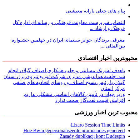
پیام های جعلی یارانه معیشتی
انتصاب سرپرست معاونت فرهنگی و رسانه ای اداره کل
فرهنگ و ارشاد ...
معرفی برندگان جوایز سینمای ایران در چهلمین جشنواره
بین‌المللی ...
محبوبترین اخبار اقتصادی
باهدف تشریک مساعی و جلب همکاری اصناف گیلان انجام
شد: جلسه هم‌اندیشی مدیران شركت توزیع نیروی برق استان
گیلان با رئیس بسیج اصناف و روسای اتحادیه های صنفی
مركز استان
وزیر جهاد: در تأمین کالاهای اساسی مشکلی نداریم
افزایش قیمت نفت‌گاز صحت ندارد
محبوب ترین اخبار ورزشی
Lizaro Session Time Limits
Hoe Bwin gepersonaliseerde promocodes genereert
Zasady duplikacji kont Dudespin