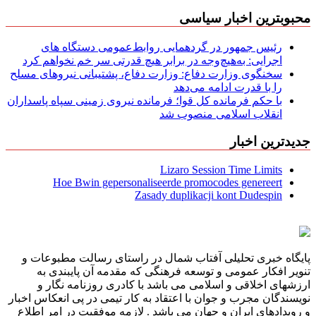
محبوبترین اخبار سیاسی
رئیس جمهور در گردهمایی روابط‌عمومی دستگاه های
اجرایی: به‌هیچ‌وجه در برابر هیچ قدرتی سر خم نخواهم کرد
سخنگوی وزارت دفاع: وزارت دفاع، پشتیبانی نیرو‌های مسلح
را با قدرت ادامه می‌دهد
با حکم فرمانده کل قوا؛ فرمانده نیروی زمینی سپاه پاسداران
انقلاب اسلامی منصوب شد
جدیدترین اخبار
Lizaro Session Time Limits
Hoe Bwin gepersonaliseerde promocodes genereert
Zasady duplikacji kont Dudespin
پایگاه خبری تحلیلی آفتاب شمال در راستای رسالت مطبوعات و
تنویر افکار عمومی و توسعه فرهنگی که مقدمه آن پایبندی به
ارزشهای اخلاقی و اسلامی می باشد با کادری روزنامه نگار و
نویسندگان مجرب و جوان با اعتقاد به کار تیمی در پی انعکاس اخبار
و رویدادهای ایران و جهان می باشد . لازمه موفقیت در امر اطلاع