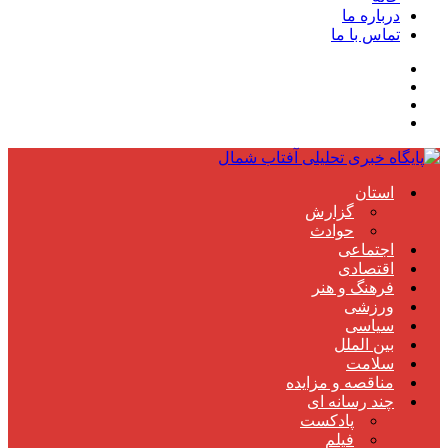
درباره ما
تماس با ما
استان
گزارش
حوادث
اجتماعی
اقتصادی
فرهنگ و هنر
ورزشی
سیاسی
بین الملل
سلامت
مناقصه و مزایده
چند رسانه ای
پادکست
فیلم