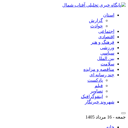
استان
گزارش
حوادث
اجتماعی
اقتصادی
فرهنگ و هنر
ورزشی
سیاسی
بین الملل
سلامت
مناقصه و مزایده
چند رسانه ای
پادکست
فیلم
تصاویر
اینفوگرافیک
شهروند خبرنگار
جمعه - 16 مرداد 1405
خانه