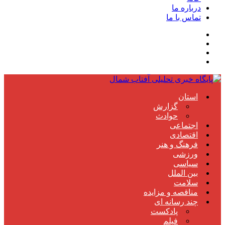
درباره ما
تماس با ما
استان
گزارش
حوادث
اجتماعی
اقتصادی
فرهنگ و هنر
ورزشی
سیاسی
بین الملل
سلامت
مناقصه و مزایده
چند رسانه ای
پادکست
فیلم