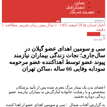
تصاویر
اینفوگرافیک
شهروند خبرنگار
اخبار استان ها
28 اسفند 1402 - 2 سال پیش
زمان تقریبی مطالعه: 1
دقیقه
کپی شد!
0
سی و سومین اهدای عضو گیلان در
سال‌جاری؛ نجات زندگی بیماران نیازمند
پیوند عضو توسط اهداکننده عضو مرحومه
سودابه وفایی 66 ساله ،ساکن تهران
اعضای بدن یک بیمار مرگ مغزی شده پس از تأیید پزشکان
متخصص و با رضایت خانواده ایثارگرش به بیماران نیازمند عضو
زندگی دوباره بخشید.
به گزارش آفتاب شمال ؛ سی و سومین اهدای عضو از اهدا کننده