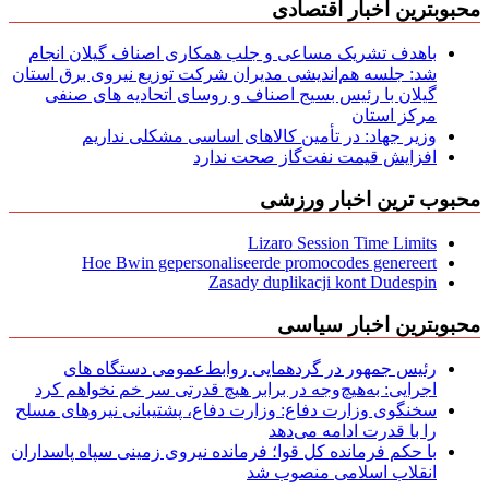
محبوبترین اخبار اقتصادی
باهدف تشریک مساعی و جلب همکاری اصناف گیلان انجام
شد: جلسه هم‌اندیشی مدیران شركت توزیع نیروی برق استان
گیلان با رئیس بسیج اصناف و روسای اتحادیه های صنفی
مركز استان
وزیر جهاد: در تأمین کالاهای اساسی مشکلی نداریم
افزایش قیمت نفت‌گاز صحت ندارد
محبوب ترین اخبار ورزشی
Lizaro Session Time Limits
Hoe Bwin gepersonaliseerde promocodes genereert
Zasady duplikacji kont Dudespin
محبوبترین اخبار سیاسی
رئیس جمهور در گردهمایی روابط‌عمومی دستگاه های
اجرایی: به‌هیچ‌وجه در برابر هیچ قدرتی سر خم نخواهم کرد
سخنگوی وزارت دفاع: وزارت دفاع، پشتیبانی نیرو‌های مسلح
را با قدرت ادامه می‌دهد
با حکم فرمانده کل قوا؛ فرمانده نیروی زمینی سپاه پاسداران
انقلاب اسلامی منصوب شد