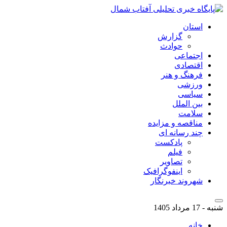
استان
گزارش
حوادث
اجتماعی
اقتصادی
فرهنگ و هنر
ورزشی
سیاسی
بین الملل
سلامت
مناقصه و مزایده
چند رسانه ای
پادکست
فیلم
تصاویر
اینفوگرافیک
شهروند خبرنگار
شنبه - 17 مرداد 1405
خانه