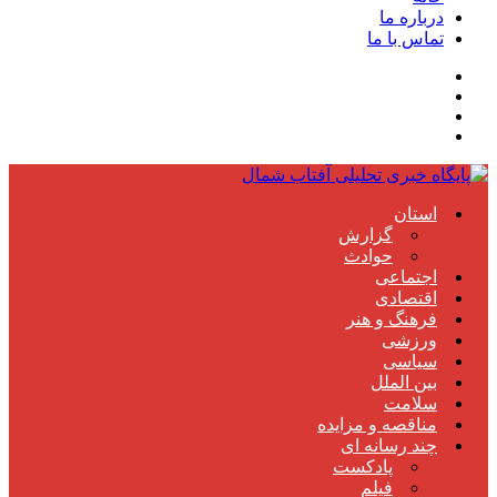
درباره ما
تماس با ما
استان
گزارش
حوادث
اجتماعی
اقتصادی
فرهنگ و هنر
ورزشی
سیاسی
بین الملل
سلامت
مناقصه و مزایده
چند رسانه ای
پادکست
فیلم