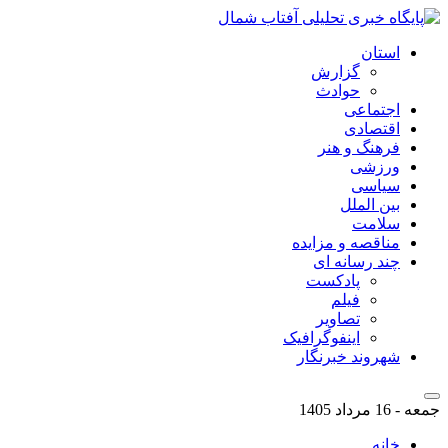
استان
گزارش
حوادث
اجتماعی
اقتصادی
فرهنگ و هنر
ورزشی
سیاسی
بین الملل
سلامت
مناقصه و مزایده
چند رسانه ای
پادکست
فیلم
تصاویر
اینفوگرافیک
شهروند خبرنگار
جمعه - 16 مرداد 1405
خانه