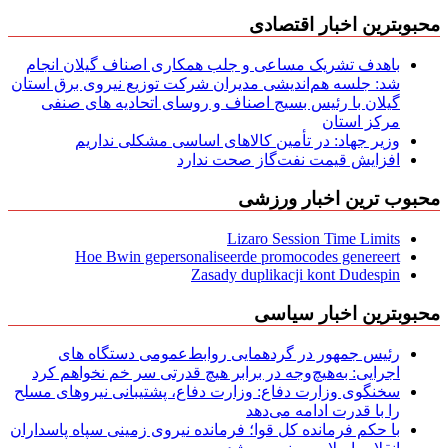
محبوبترین اخبار اقتصادی
باهدف تشریک مساعی و جلب همکاری اصناف گیلان انجام
شد: جلسه هم‌اندیشی مدیران شركت توزیع نیروی برق استان
گیلان با رئیس بسیج اصناف و روسای اتحادیه های صنفی
مركز استان
وزیر جهاد: در تأمین کالاهای اساسی مشکلی نداریم
افزایش قیمت نفت‌گاز صحت ندارد
محبوب ترین اخبار ورزشی
Lizaro Session Time Limits
Hoe Bwin gepersonaliseerde promocodes genereert
Zasady duplikacji kont Dudespin
محبوبترین اخبار سیاسی
رئیس جمهور در گردهمایی روابط‌عمومی دستگاه های
اجرایی: به‌هیچ‌وجه در برابر هیچ قدرتی سر خم نخواهم کرد
سخنگوی وزارت دفاع: وزارت دفاع، پشتیبانی نیرو‌های مسلح
را با قدرت ادامه می‌دهد
با حکم فرمانده کل قوا؛ فرمانده نیروی زمینی سپاه پاسداران