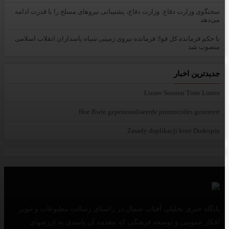
سخنگوی وزارت دفاع: وزارت دفاع، پشتیبانی نیرو‌های مسلح را با قدرت ادامه
می‌دهد
با حکم فرمانده کل قوا؛ فرمانده نیروی زمینی سپاه پاسداران انقلاب اسلامی
منصوب شد
جدیدترین اخبار
Lizaro Session Time Limits
Hoe Bwin gepersonaliseerde promocodes genereert
Zasady duplikacji kont Dudespin
پایگاه خبری تحلیلی آفتاب شمال در راستای رسالت مطبوعات و تنویر
افکار عمومی و توسعه فرهنگی که مقدمه آن پایبندی به ارزشهای