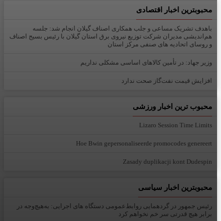
محبوبترین اخبار اقتصادی
باهدف تشریک مساعی و جلب همکاری اصناف گیلان انجام شد: جلسه
هم‌اندیشی مدیران شركت توزیع نیروی برق استان گیلان با رئیس بسیج اصناف
و روسای اتحادیه های صنفی مركز استان
وزیر جهاد: در تأمین کالاهای اساسی مشکلی نداریم
افزایش قیمت نفت‌گاز صحت ندارد
محبوب ترین اخبار ورزشی
Lizaro Session Time Limits
Hoe Bwin gepersonaliseerde promocodes genereert
Zasady duplikacji kont Dudespin
محبوبترین اخبار سیاسی
رئیس جمهور در گردهمایی روابط‌عمومی دستگاه های اجرایی: به‌هیچ‌وجه در
برابر هیچ قدرتی سر خم نخواهم کرد