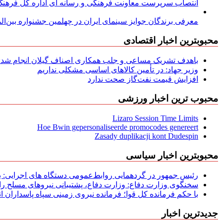
انتصاب سرپرست معاونت فرهنگی و رسانه ای اداره کل فرهنگ و
معرفی برندگان جوایز سینمای ایران در چهلمین جشنواره بین‌المل
محبوبترین اخبار اقتصادی
باهدف تشریک مساعی و جلب همکاری اصناف گیلان انجام شد: ج
وزیر جهاد: در تأمین کالاهای اساسی مشکلی نداریم
افزایش قیمت نفت‌گاز صحت ندارد
محبوب ترین اخبار ورزشی
Lizaro Session Time Limits
Hoe Bwin gepersonaliseerde promocodes genereert
Zasady duplikacji kont Dudespin
محبوبترین اخبار سیاسی
رئیس جمهور در گردهمایی روابط‌عمومی دستگاه های اجرایی: به‌
سخنگوی وزارت دفاع: وزارت دفاع، پشتیبانی نیرو‌های مسلح را 
با حکم فرمانده کل قوا؛ فرمانده نیروی زمینی سپاه پاسداران
جدیدترین اخبار