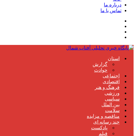
درباره ما
تماس با ما
استان
گزارش
حوادث
اجتماعی
اقتصادی
فرهنگ و هنر
ورزشی
سیاسی
بین الملل
سلامت
مناقصه و مزایده
چند رسانه ای
پادکست
فیلم