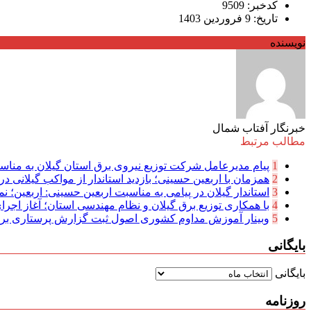
کدخبر: 9509
تاریخ: 9 فروردین 1403
نویسنده
خبرنگار آفتاب شمال
مطالب مرتبط
1
پیام مدیرعامل شركت توزیع نیروی برق استان گیلان به مناسب
2
همزمان با اربعین حسینی؛ بازدید استاندار از مواکب گیلانی در 
3
استاندار گیلان در پیامی به مناسبت اربعین حسینی: اربعین؛ نما
4
با همکاری توزیع برق گیلان و نظام مهندسی استان؛ آغاز اجرا
5
وبینار آموزش مداوم کشوری اصول ثبت گزارش پرستاری بر
بایگانی
بایگانی
روزنامه