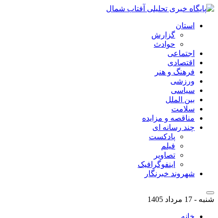
استان
گزارش
حوادث
اجتماعی
اقتصادی
فرهنگ و هنر
ورزشی
سیاسی
بین الملل
سلامت
مناقصه و مزایده
چند رسانه ای
پادکست
فیلم
تصاویر
اینفوگرافیک
شهروند خبرنگار
شنبه - 17 مرداد 1405
خانه