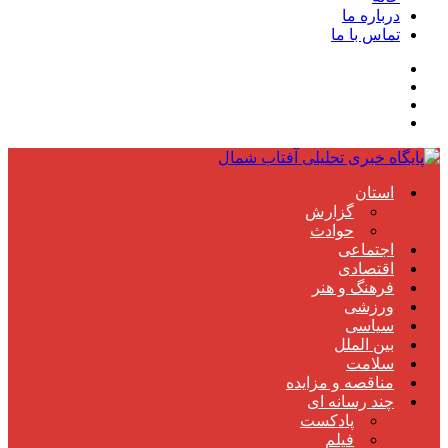
درباره ما
تماس با ما
استان
گزارش
حوادث
اجتماعی
اقتصادی
فرهنگ و هنر
ورزشی
سیاسی
بین الملل
سلامت
مناقصه و مزایده
چند رسانه ای
پادکست
فیلم