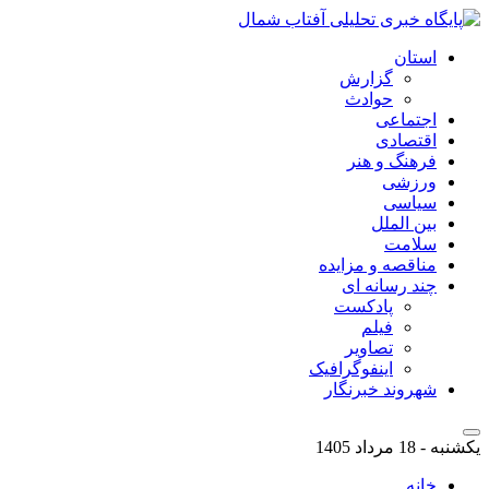
استان
گزارش
حوادث
اجتماعی
اقتصادی
فرهنگ و هنر
ورزشی
سیاسی
بین الملل
سلامت
مناقصه و مزایده
چند رسانه ای
پادکست
فیلم
تصاویر
اینفوگرافیک
شهروند خبرنگار
یکشنبه - 18 مرداد 1405
خانه