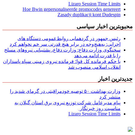
Lizaro Session Time Limits
Hoe Bwin gepersonaliseerde promocodes genereert
Zasady duplikacji kont Dudespin
محبوبترین اخبار سیاسی
رئیس جمهور در گردهمایی روابط‌عمومی دستگاه های
اجرایی: به‌هیچ‌وجه در برابر هیچ قدرتی سر خم نخواهم کرد
سخنگوی وزارت دفاع: وزارت دفاع، پشتیبانی نیرو‌های مسلح
را با قدرت ادامه می‌دهد
با حکم فرمانده کل قوا؛ فرمانده نیروی زمینی سپاه پاسداران
انقلاب اسلامی منصوب شد
جدیدترین اخبار
وزارت بهداشت ۵۰ توصیه خودمراقبتی در گرمای شدید را
منتشر کرد
پیام مدیرعامل شركت توزیع نیروی برق استان گیلان به
مناسبت روز خبرنگار ‌
Lizaro Session Time Limits