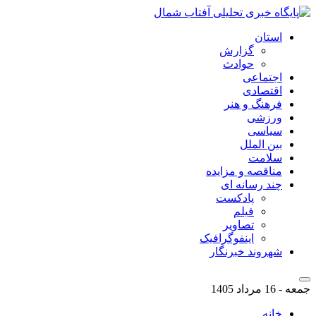
استان
گزارش
حوادث
اجتماعی
اقتصادی
فرهنگ و هنر
ورزشی
سیاسی
بین الملل
سلامت
مناقصه و مزایده
چند رسانه ای
پادکست
فیلم
تصاویر
اینفوگرافیک
شهروند خبرنگار
جمعه - 16 مرداد 1405
خانه