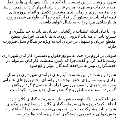
شهردار رشت در این نشست با تاکید بر اینکه شهرداری ها در خط
مقدم خدمات رسانی به مردم قرار دارند، اظهار کرد: در همین راستا
و با برنامه ریزی و زمان بندی مشخص تکمیل و اتمام پروژه های
نیمه تمام باید در دستور کار قرار گیرد چرا که طولانی شدن پروژه
ها نارضایتی مردم را به به دنبال خواهد داشت.
وی با بیان اینکه عملیات بازگشایی خیابان ها باید به جد پیگیری و
تسریع یابد، ادامه داد: لایروبی رودخانه ها با هدف افزایش سطح
مقطع جریان و تسهیل در جریان آب به ویژه در هنگام سیل ضرورت
دارد.
شوقی بر لزوم پرداخت به موقع حقوق و دستمزد کارکنان شهرداری
رشت تاکید کرد و گفت:چرا که تأمین معیشت کارکنان می‌تواند در
خدمتگزاری بهتر به مراجعه کنندگان مؤثر واقع شود.
شهردار رشت در این نشست آیتم های درآمدی شهرداری در سال
جاری و برنامه ریزی تحقق بودجه در راستای انجام پروژهای عمرانی
و توسعه شهری را مورد بررسی قرار داد و تصریح کرد: روکش
گسترده آسفالت مناطق پنج گانه در سال جدید مورد تاکید است.
وی با تاکید بر اینکه توسعه شهر نیاز به سرمایه گذاری کلان دارد،
اضافه کرد: پروژه های سرمایه گذاری کلان در سطح شهر پیگیری
شود و باید مشارکت با بخش خصوصی تقویت شود چرا که اعتبارات
بخش دولتی و عمومی پاسخگوی ایجاد زیرساخت‌ها و توسعه