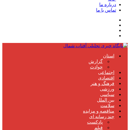
درباره ما
تماس با ما
استان
گزارش
حوادث
اجتماعی
اقتصادی
فرهنگ و هنر
ورزشی
سیاسی
بین الملل
سلامت
مناقصه و مزایده
چند رسانه ای
پادکست
فیلم