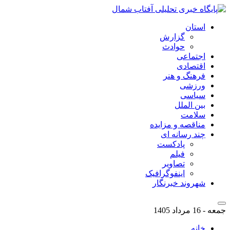
استان
گزارش
حوادث
اجتماعی
اقتصادی
فرهنگ و هنر
ورزشی
سیاسی
بین الملل
سلامت
مناقصه و مزایده
چند رسانه ای
پادکست
فیلم
تصاویر
اینفوگرافیک
شهروند خبرنگار
جمعه - 16 مرداد 1405
خانه