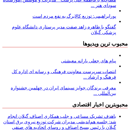
سودای هنر ...
پورابراهیمی: توزیع کالابرگ به نفع مردم است
گفتگو با طاهره زاهد صفت مدیر پرستاری دانشگاه علوم
پزشکی گیلان
محبوب ترین ویدیوها
پیام های جعلی یارانه معیشتی
انتصاب سرپرست معاونت فرهنگی و رسانه ای اداره کل
فرهنگ و ارشاد ...
معرفی برندگان جوایز سینمای ایران در چهلمین جشنواره
بین‌المللی ...
محبوبترین اخبار اقتصادی
باهدف تشریک مساعی و جلب همکاری اصناف گیلان انجام
شد: جلسه هم‌اندیشی مدیران شركت توزیع نیروی برق استان
گیلان با رئیس بسیج اصناف و روسای اتحادیه های صنفی