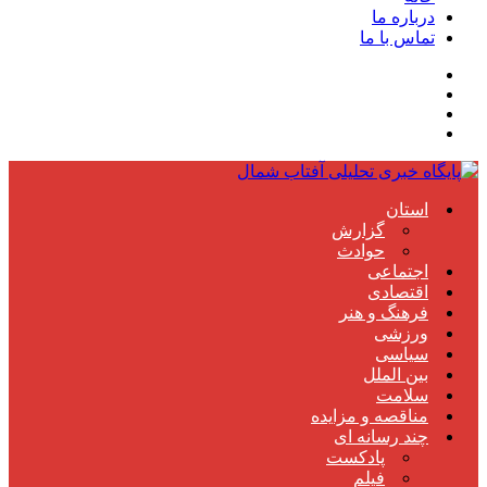
درباره ما
تماس با ما
استان
گزارش
حوادث
اجتماعی
اقتصادی
فرهنگ و هنر
ورزشی
سیاسی
بین الملل
سلامت
مناقصه و مزایده
چند رسانه ای
پادکست
فیلم