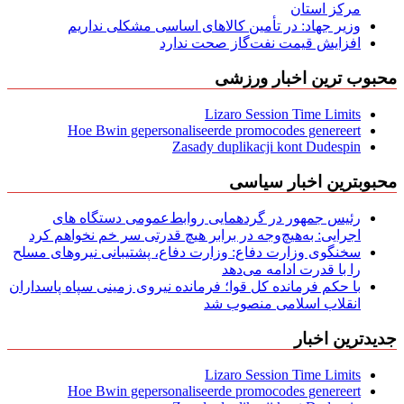
مركز استان
وزیر جهاد: در تأمین کالاهای اساسی مشکلی نداریم
افزایش قیمت نفت‌گاز صحت ندارد
محبوب ترین اخبار ورزشی
Lizaro Session Time Limits
Hoe Bwin gepersonaliseerde promocodes genereert
Zasady duplikacji kont Dudespin
محبوبترین اخبار سیاسی
رئیس جمهور در گردهمایی روابط‌عمومی دستگاه های
اجرایی: به‌هیچ‌وجه در برابر هیچ قدرتی سر خم نخواهم کرد
سخنگوی وزارت دفاع: وزارت دفاع، پشتیبانی نیرو‌های مسلح
را با قدرت ادامه می‌دهد
با حکم فرمانده کل قوا؛ فرمانده نیروی زمینی سپاه پاسداران
انقلاب اسلامی منصوب شد
جدیدترین اخبار
Lizaro Session Time Limits
Hoe Bwin gepersonaliseerde promocodes genereert