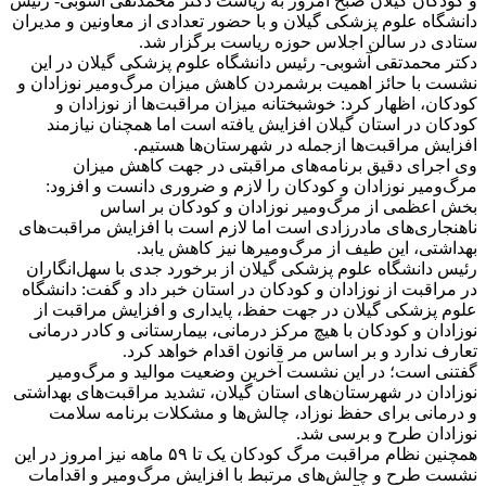
و کودکان گیلان صبح امروز به ریاست دکتر محمدتقی آشوبی- رئیس
دانشگاه علوم پزشکی گیلان و با حضور تعدادی از معاونین و مدیران
ستادی در سالن اجلاس حوزه ریاست برگزار شد.
دکتر محمدتقی آشوبی- رئیس دانشگاه علوم پزشکی گیلان در این
نشست با حائز اهمیت برشمردن کاهش میزان مرگ‌ومیر نوزادان و
کودکان، اظهار کرد: خوشبختانه میزان مراقبت‌ها از نوزادان و
کودکان در استان گیلان افزایش‌ یافته است اما همچنان نیازمند
افزایش مراقبت‌ها ازجمله در شهرستان‌ها هستیم.
وی اجرای دقیق برنامه‌های مراقبتی در جهت کاهش میزان
مرگ‌ومیر نوزادان و کودکان را لازم و ضروری دانست و افزود:
بخش اعظمی از مرگ‌ومیر نوزادان و کودکان بر اساس
ناهنجاری‌های مادرزادی است اما لازم است با افزایش مراقبت‌های
بهداشتی، این طیف از مرگ‌ومیرها نیز کاهش یابد.
رئیس دانشگاه علوم پزشکی گیلان از برخورد جدی با سهل‌انگاران
در مراقبت از نوزادان و کودکان در استان خبر داد و گفت: دانشگاه
علوم پزشکی گیلان در جهت حفظ، پایداری و افزایش مراقبت از
نوزادان و کودکان با هیچ مرکز درمانی، بیمارستانی و کادر درمانی
تعارف ندارد و بر اساس مر قانون اقدام خواهد کرد.
گفتنی است؛ در این نشست آخرین وضعیت موالید و مرگ‌ومیر
نوزادان در شهرستان‌های استان گیلان، تشدید مراقبت‌های بهداشتی
و درمانی برای حفظ نوزاد، چالش‌ها و مشکلات برنامه سلامت
نوزادان طرح و برسی شد.
همچنین نظام مراقبت مرگ کودکان یک تا ۵۹ ماهه نیز امروز در این
نشست طرح و چالش‌های مرتبط با افزایش مرگ‌ومیر و اقدامات