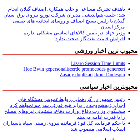
باهدف تشریک مساعی و جلب همکاری اصناف گیلان انجام
شد: جلسه هم‌اندیشی مدیران شركت توزیع نیروی برق استان
گیلان با رئیس بسیج اصناف و روسای اتحادیه های صنفی
مركز استان
وزیر جهاد: در تأمین کالاهای اساسی مشکلی نداریم
افزایش قیمت نفت‌گاز صحت ندارد
محبوب ترین اخبار ورزشی
Lizaro Session Time Limits
Hoe Bwin gepersonaliseerde promocodes genereert
Zasady duplikacji kont Dudespin
محبوبترین اخبار سیاسی
رئیس جمهور در گردهمایی روابط‌عمومی دستگاه های
اجرایی: به‌هیچ‌وجه در برابر هیچ قدرتی سر خم نخواهم کرد
سخنگوی وزارت دفاع: وزارت دفاع، پشتیبانی نیرو‌های مسلح
را با قدرت ادامه می‌دهد
با حکم فرمانده کل قوا؛ فرمانده نیروی زمینی سپاه پاسداران
انقلاب اسلامی منصوب شد