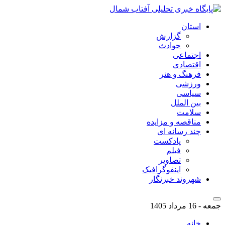
استان
گزارش
حوادث
اجتماعی
اقتصادی
فرهنگ و هنر
ورزشی
سیاسی
بین الملل
سلامت
مناقصه و مزایده
چند رسانه ای
پادکست
فیلم
تصاویر
اینفوگرافیک
شهروند خبرنگار
جمعه - 16 مرداد 1405
خانه