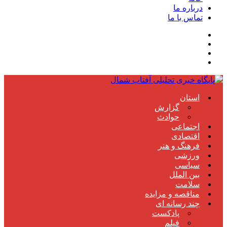
درباره ما
تماس با ما
استان
گزارش
حوادث
اجتماعی
اقتصادی
فرهنگ و هنر
ورزشی
سیاسی
بین الملل
سلامت
مناقصه و مزایده
چند رسانه ای
پادکست
فیلم