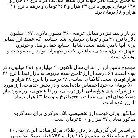
به همین ترتیب تالار حواله ارز، شاهد مبادله دلار با نرخ ۴۰ هزار و
۶۴۸ تومان، یورور با نرخ ۴۳ هزار و ۲۶۲ تومان و درهم با نرخ ۱۱
هزار و ۶۸ تومان بود.
در بازار نیما نیز در مقابل عرضه ۳۶۰ میلیون دلاری، ۱۶۷ میلیون
دلار با نرخ ۴۱ هزار تومان خریداری شد. صنایعی که عمدتا ارز نیمایی
برای آنها تامین شده است، شامل صنایع حمل و نقل و خودرو،
تجهیزات برق، معدنی، ماشین آلات و تجهیزات تولید و منسوجات و
پوشاک است.
مجموع تامین ارز از ابتدای سال تاکنون، ۲ میلیارد و ۴۸۴ میلیون دلار
بوده است. ۶۹ درصد از ارز تامین شده مربوط به بازار نیما با نرخ ۴۱
هزار تومان است. کالا‌های اساسی ۲۸ درصد را با نرخ ۲۸ هزار و
۵۰۰ تومان به خود اختصاص داده است و در بخش خدمات، ارز مورد
نیاز شرکت‌های هواپیمایی، ارز درمانی، ارز دانشجویی، ارز مورد نیاز
دستگاه‌های اجرایی، عتبات و حج با نرخ متوسط ۴۳ هزار تومان
تامین شده است.
میانگین وزنی قیمت ارز تخصیصی بانک مرکزی برای سه گروه
مذکور معادل ۳۷ هزار و ۵۰۰ تومان است.
بر اساس این گزارش، در بازار طلای مرکز مبادله ایران، طی ۱۰
حراج سکه طلا در مجموع ۱۱۷ هزار و ۷۴۲ قطعه سکه تخصیص