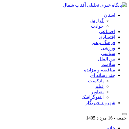
استان
گزارش
حوادث
اجتماعی
اقتصادی
فرهنگ و هنر
ورزشی
سیاسی
بین الملل
سلامت
مناقصه و مزایده
چند رسانه ای
پادکست
فیلم
تصاویر
اینفوگرافیک
شهروند خبرنگار
جمعه - 16 مرداد 1405
خانه