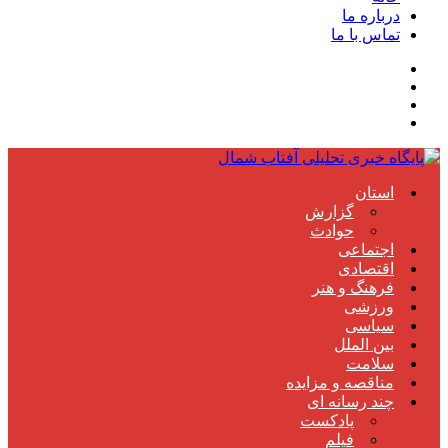
درباره ما
تماس با ما
استان
گزارش
حوادث
اجتماعی
اقتصادی
فرهنگ و هنر
ورزشی
سیاسی
بین الملل
سلامت
مناقصه و مزایده
چند رسانه ای
پادکست
فیلم