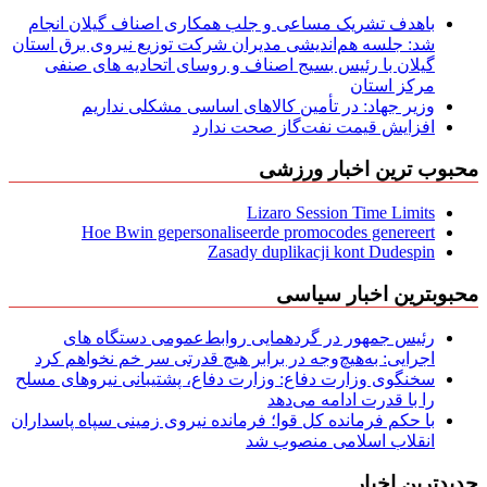
باهدف تشریک مساعی و جلب همکاری اصناف گیلان انجام
شد: جلسه هم‌اندیشی مدیران شركت توزیع نیروی برق استان
گیلان با رئیس بسیج اصناف و روسای اتحادیه های صنفی
مركز استان
وزیر جهاد: در تأمین کالاهای اساسی مشکلی نداریم
افزایش قیمت نفت‌گاز صحت ندارد
محبوب ترین اخبار ورزشی
Lizaro Session Time Limits
Hoe Bwin gepersonaliseerde promocodes genereert
Zasady duplikacji kont Dudespin
محبوبترین اخبار سیاسی
رئیس جمهور در گردهمایی روابط‌عمومی دستگاه های
اجرایی: به‌هیچ‌وجه در برابر هیچ قدرتی سر خم نخواهم کرد
سخنگوی وزارت دفاع: وزارت دفاع، پشتیبانی نیرو‌های مسلح
را با قدرت ادامه می‌دهد
با حکم فرمانده کل قوا؛ فرمانده نیروی زمینی سپاه پاسداران
انقلاب اسلامی منصوب شد
جدیدترین اخبار