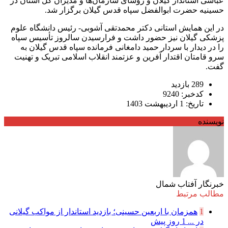
عباسی استاندار گیلان و رؤسای سازمان‌ها و مدیران کل استان در
حسینیه حضرت ابوالفضل سپاه قدس گیلان برگزار شد.
در این همایش استانی دکتر محمدتقی آشوبی- رئیس دانشگاه علوم
پزشکی گیلان نیز حضور داشت و فرارسیدن سالروز تأسیس سپاه
را در دیدار با سردار حمید دامغانی فرمانده سپاه قدس گیلان به
سرو قامتان اقتدار آفرین و عزتمند انقلاب اسلامی تبریک و تهنیت
گفت.
289 بازدید
کدخبر: 9240
تاریخ: 1 اردیبهشت 1403
نویسنده
خبرنگار آفتاب شمال
مطالب مرتبط
1
همزمان با اربعین حسینی؛ بازدید استاندار از مواکب گیلانی
در ...
1 روز پیش