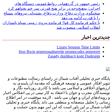
رئیس جمهور در گردهمایی روابط‌عمومی دستگاه های
اجرایی: به‌هیچ‌وجه در برابر هیچ قدرتی سر خم نخواهم کرد
سخنگوی وزارت دفاع: وزارت دفاع، پشتیبانی نیرو‌های مسلح
را با قدرت ادامه می‌دهد
با حکم فرمانده کل قوا؛ فرمانده نیروی زمینی سپاه پاسداران
انقلاب اسلامی منصوب شد
جدیدترین اخبار
Lizaro Session Time Limits
Hoe Bwin gepersonaliseerde promocodes genereert
Zasady duplikacji kont Dudespin
پایگاه خبری تحلیلی آفتاب شمال در راستای رسالت مطبوعات و
تنویر افکار عمومی و توسعه فرهنگی که مقدمه آن پایبندی به
ارزشهای اخلاقی و اسلامی می باشد با کادری روزنامه نگار و
نویسندگان مجرب و جوان با اعتقاد به کار تیمی در پی انعکاس اخبار
و رویدادهای ایران و جهان می باشد . لازمه موفقیت در امر اطلاع
رسانی را تحلیل منصفانه و منطقی می داند .پایگاه خبری و تحلیلی
آفتاب شمال بر این باور است که این امر مهم بدون حمایت و
پشتوانه شما خوانندگان عزیز میسر نخواهد بود .