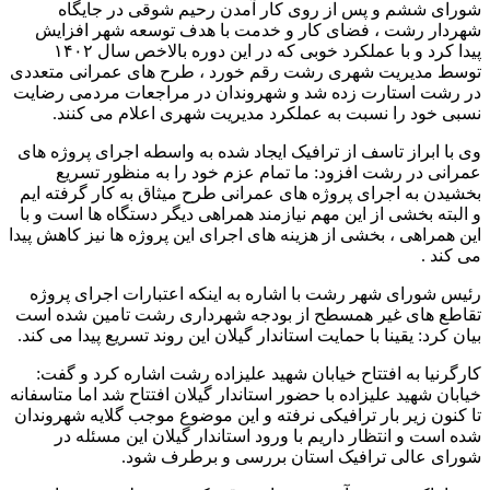
شورای ششم و پس از روی کار آمدن رحیم شوقی در جایگاه
شهردار رشت ، فضای کار و خدمت با هدف توسعه شهر افزایش
پیدا کرد و با عملکرد خوبی که در این دوره بالاخص سال ۱۴۰۲
توسط مدیریت شهری رشت رقم خورد ، طرح های عمرانی متعددی
در رشت استارت زده شد و شهروندان در مراجعات مردمی رضایت
نسبی خود را نسبت به عملکرد مدیریت شهری اعلام می کنند.
وی با ابراز تاسف از ترافیک ایجاد شده به واسطه اجرای پروژه های
عمرانی در رشت افزود: ما تمام عزم خود را به منظور تسریع
بخشیدن به اجرای پروژه های عمرانی طرح میثاق به کار گرفته ایم
و البته بخشی از این مهم نیازمند همراهی دیگر دستگاه ها است و با
این همراهی ، بخشی از هزینه های اجرای این پروژه ها نیز کاهش پیدا
می کند .
رئیس شورای شهر رشت با اشاره به اینکه اعتبارات اجرای پروژه
تقاطع های غیر همسطح از بودجه شهرداری رشت تامین شده است
بیان کرد: یقینا با حمایت استاندار گیلان این روند تسریع پیدا می کند.
کارگرنیا به افتتاح خیابان شهید علیزاده رشت اشاره کرد و گفت:
خیابان شهید علیزاده با حضور استاندار گیلان افتتاح شد اما متاسفانه
تا کنون زیر بار ترافیکی نرفته و این موضوع موجب گلایه شهروندان
شده است و انتظار داریم با ورود استاندار گیلان این مسئله در
شورای عالی ترافیک استان بررسی و برطرف شود.