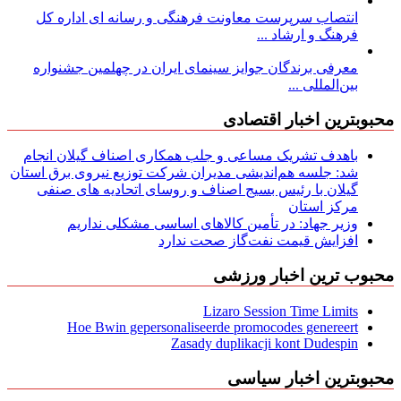
انتصاب سرپرست معاونت فرهنگی و رسانه ای اداره کل
فرهنگ و ارشاد ...
معرفی برندگان جوایز سینمای ایران در چهلمین جشنواره
بین‌المللی ...
محبوبترین اخبار اقتصادی
باهدف تشریک مساعی و جلب همکاری اصناف گیلان انجام
شد: جلسه هم‌اندیشی مدیران شركت توزیع نیروی برق استان
گیلان با رئیس بسیج اصناف و روسای اتحادیه های صنفی
مركز استان
وزیر جهاد: در تأمین کالاهای اساسی مشکلی نداریم
افزایش قیمت نفت‌گاز صحت ندارد
محبوب ترین اخبار ورزشی
Lizaro Session Time Limits
Hoe Bwin gepersonaliseerde promocodes genereert
Zasady duplikacji kont Dudespin
محبوبترین اخبار سیاسی