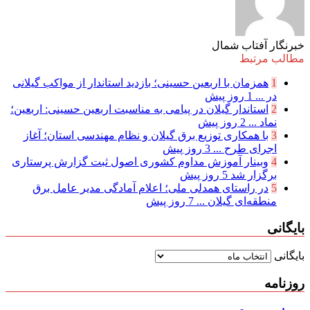
خبرنگار آفتاب شمال
مطالب مرتبط
1
همزمان با اربعین حسینی؛ بازدید استاندار از مواکب گیلانی
در ...
1 روز پیش
2
استاندار گیلان در پیامی به مناسبت اربعین حسینی: اربعین؛
نماد ...
2 روز پیش
3
با همکاری توزیع برق گیلان و نظام مهندسی استان؛ آغاز
اجرای طرح ...
3 روز پیش
4
وبینار آموزش مداوم کشوری اصول ثبت گزارش پرستاری
برگزار شد
5 روز پیش
5
در راستای همدلی ملی؛ اعلام آمادگی مدیر عامل برق
منطقه‌ای گیلان ...
7 روز پیش
بایگانی
بایگانی
روزنامه