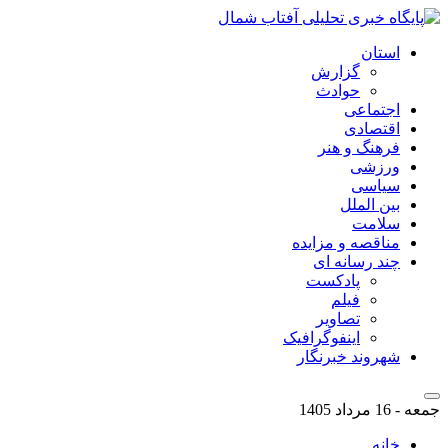
استان
گزارش
حوادث
اجتماعی
اقتصادی
فرهنگ و هنر
ورزشی
سیاسی
بین الملل
سلامت
مناقصه و مزایده
چند رسانه ای
پادکست
فیلم
تصاویر
اینفوگرافیک
شهروند خبرنگار
جمعه - 16 مرداد 1405
خانه