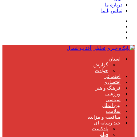
درباره ما
تماس با ما
استان
گزارش
حوادث
اجتماعی
اقتصادی
فرهنگ و هنر
ورزشی
سیاسی
بین الملل
سلامت
مناقصه و مزایده
چند رسانه ای
پادکست
فیلم