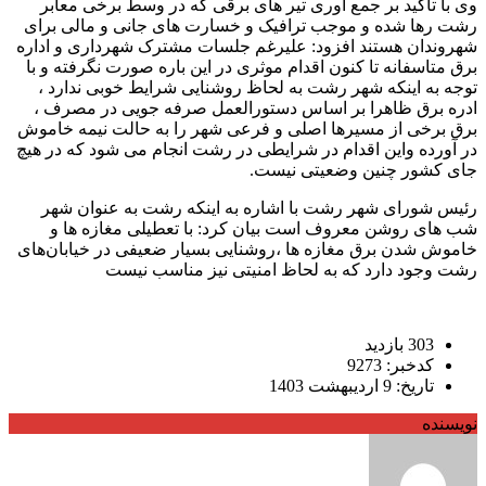
وی با تاکید بر جمع آوری تیر های برقی که در وسط برخی معابر
رشت رها شده و موجب ترافیک و خسارت های جانی و مالی برای
شهروندان هستند افزود: علیرغم جلسات مشترک شهرداری و اداره
برق متاسفانه تا کنون اقدام موثری در این باره صورت نگرفته و با
توجه به اینکه شهر رشت به لحاظ روشنایی شرایط خوبی ندارد ،
ادره برق ظاهرا بر اساس دستورالعمل صرفه جویی در مصرف ،
برق برخی از مسیرها اصلی و فرعی شهر را به حالت نیمه خاموش
در آورده واین اقدام در شرایطی در رشت انجام می شود که در هیچ
جای کشور چنین وضعیتی نیست.
رئیس شورای شهر رشت با اشاره به اینکه رشت به عنوان شهر
شب های روشن معروف است بیان کرد: با تعطیلی مغازه ها و
خاموش شدن برق مغازه ها ،روشنایی بسیار ضعیفی در خیابان‌های
رشت وجود دارد که به لحاظ امنیتی نیز مناسب نیست
303 بازدید
کدخبر: 9273
تاریخ: 9 اردیبهشت 1403
نویسنده