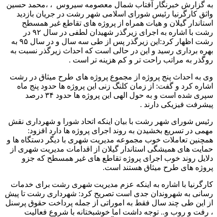
به گزارش خبرنگار آفتاب شمال معصومه سیروس ، ،محمد حسین
واثق کارگرنیا رئیس شورای اسلامی شهر رشت در جریان بازدید
استاندار گیلان و هیات همراه از پروژه های تقاطع غیر همسطح
رشت با اشاره به اجرای زیرگذر شهیدان لطفی در سال ۹۲ در
رشت اظهار کرد:این زیرگذر پس از طی سه سال و در سال ۹۵ به
بهره برداری رسید و این در حالی است که احداث زیرگذر نسبت به
روگذر به مراتب راحت تر و کم هزینه تر است .
وی به احداث پنج پروژه از مجموع پروژه های طرح میثاق در رشت
اشاره کرد و گفت: از زمان کلنگ زنی این پروژه ها حدود پنج ماه
سپری شده است و به حول الهی این پروژه ها حدود ۳۴ درصد
پیشرفت فیزیکی دارند .
رئیس شورای شهر رشت با بیان اینکه اتحاد شورا و شهرداری نقش
مهمی در تسریع بخشیدن به روند اجرای پروژه ها دارد افزود:
همچنین تعاملات خوب مجموعه مدیریت شهری با دیگر دستگاه ها و
حمایت های همیشگی استاندار گیلان از اقدامات مدیریت شهری از
دلایل روند خوب اجرای پروژه تقاطع های غیر همسطح که جزو
پروژه های طرح میثاق هستند است.
کارگرنیا با اشاره به اینکه عزم مدیریت شهری رشت برای خدمات
رسانی به شهروندان جدی است تصریح کرد: شهرداری رشت تا پیش
از این طی چند سال فقط به اموراتی از جمله پرداخت حقوق پرسنل
، رفت و روب و‌.. توجه داشت اما خوشبختانه با شروع فعالیت