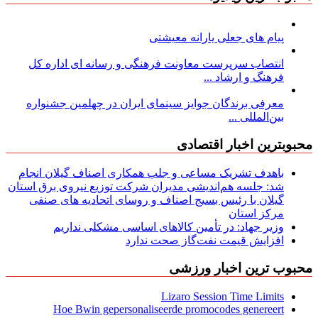
پیام های جعلی یارانه معیشتی
انتصاب سرپرست معاونت فرهنگی و رسانه ای اداره کل
فرهنگ و ارشاد ...
معرفی برندگان جوایز سینمای ایران در چهلمین جشنواره
بین‌المللی ...
محبوبترین اخبار اقتصادی
باهدف تشریک مساعی و جلب همکاری اصناف گیلان انجام
شد: جلسه هم‌اندیشی مدیران شركت توزیع نیروی برق استان
گیلان با رئیس بسیج اصناف و روسای اتحادیه های صنفی
مركز استان
وزیر جهاد: در تأمین کالاهای اساسی مشکلی نداریم
افزایش قیمت نفت‌گاز صحت ندارد
محبوب ترین اخبار ورزشی
Lizaro Session Time Limits
Hoe Bwin gepersonaliseerde promocodes genereert