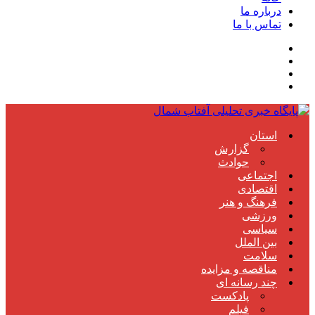
درباره ما
تماس با ما
استان
گزارش
حوادث
اجتماعی
اقتصادی
فرهنگ و هنر
ورزشی
سیاسی
بین الملل
سلامت
مناقصه و مزایده
چند رسانه ای
پادکست
فیلم