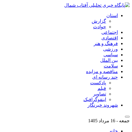
استان
گزارش
حوادث
اجتماعی
اقتصادی
فرهنگ و هنر
ورزشی
سیاسی
بین الملل
سلامت
مناقصه و مزایده
چند رسانه ای
پادکست
فیلم
تصاویر
اینفوگرافیک
شهروند خبرنگار
جمعه - 16 مرداد 1405
خانه