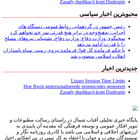
Zasady duplikacji kont Dudespin
محبوبترین اخبار سیاسی
رئیس جمهور در گردهمایی روابط‌عمومی دستگاه های
اجرایی: به‌هیچ‌وجه در برابر هیچ قدرتی سر خم نخواهم کرد
سخنگوی وزارت دفاع: وزارت دفاع، پشتیبانی نیرو‌های مسلح
را با قدرت ادامه می‌دهد
با حکم فرمانده کل قوا؛ فرمانده نیروی زمینی سپاه پاسداران
انقلاب اسلامی منصوب شد
جدیدترین اخبار
Lizaro Session Time Limits
Hoe Bwin gepersonaliseerde promocodes genereert
Zasady duplikacji kont Dudespin
پایگاه خبری تحلیلی آفتاب شمال در راستای رسالت مطبوعات و
تنویر افکار عمومی و توسعه فرهنگی که مقدمه آن پایبندی به
ارزشهای اخلاقی و اسلامی می باشد با کادری روزنامه نگار و
نویسندگان مجرب و جوان با اعتقاد به کار تیمی در پی انعکاس اخبار