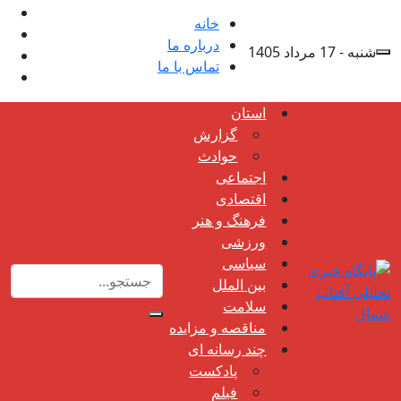
خانه
درباره ما
شنبه - 17 مرداد 1405
تماس با ما
استان
گزارش
حوادث
اجتماعی
اقتصادی
فرهنگ و هنر
ورزشی
سیاسی
بین الملل
سلامت
مناقصه و مزایده
چند رسانه ای
پادکست
فیلم