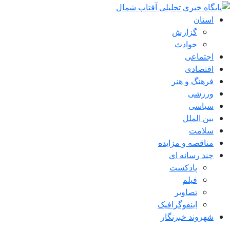
استان
گزارش
حوادث
اجتماعی
اقتصادی
فرهنگ و هنر
ورزشی
سیاسی
بین الملل
سلامت
مناقصه و مزایده
چند رسانه ای
پادکست
فیلم
تصاویر
اینفوگرافیک
شهروند خبرنگار