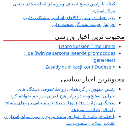
گیلان با رئیس بسیج اصناف و روسای اتحادیه های صنفی
مركز استان
وزیر جهاد: در تأمین کالاهای اساسی مشکلی نداریم
افزایش قیمت نفت‌گاز صحت ندارد
محبوب ترین اخبار ورزشی
Lizaro Session Time Limits
Hoe Bwin gepersonaliseerde promocodes
genereert
Zasady duplikacji kont Dudespin
محبوبترین اخبار سیاسی
رئیس جمهور در گردهمایی روابط‌عمومی دستگاه های
اجرایی: به‌هیچ‌وجه در برابر هیچ قدرتی سر خم نخواهم کرد
سخنگوی وزارت دفاع: وزارت دفاع، پشتیبانی نیرو‌های مسلح
را با قدرت ادامه می‌دهد
با حکم فرمانده کل قوا؛ فرمانده نیروی زمینی سپاه پاسداران
انقلاب اسلامی منصوب شد