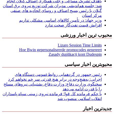
باهدف تشریک مساعی و جلب همکاری اصناف گیلان انجام
شد: جلسه هم‌اندیشی مدیران شركت توزیع نیروی برق استان
گیلان با رئیس بسیج اصناف و روسای اتحادیه های صنفی
مركز استان
وزیر جهاد: در تأمین کالاهای اساسی مشکلی نداریم
افزایش قیمت نفت‌گاز صحت ندارد
محبوب ترین اخبار ورزشی
Lizaro Session Time Limits
Hoe Bwin gepersonaliseerde promocodes genereert
Zasady duplikacji kont Dudespin
محبوبترین اخبار سیاسی
رئیس جمهور در گردهمایی روابط‌عمومی دستگاه های
اجرایی: به‌هیچ‌وجه در برابر هیچ قدرتی سر خم نخواهم کرد
سخنگوی وزارت دفاع: وزارت دفاع، پشتیبانی نیرو‌های مسلح
را با قدرت ادامه می‌دهد
با حکم فرمانده کل قوا؛ فرمانده نیروی زمینی سپاه پاسداران
انقلاب اسلامی منصوب شد
جدیدترین اخبار