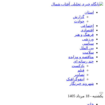
استان
گزارش
حوادث
اجتماعی
اقتصادی
فرهنگ و هنر
ورزشی
سیاسی
بین الملل
سلامت
مناقصه و مزایده
چند رسانه ای
پادکست
فیلم
تصاویر
اینفوگرافیک
شهروند خبرنگار
یکشنبه - 18 مرداد 1405
خانه