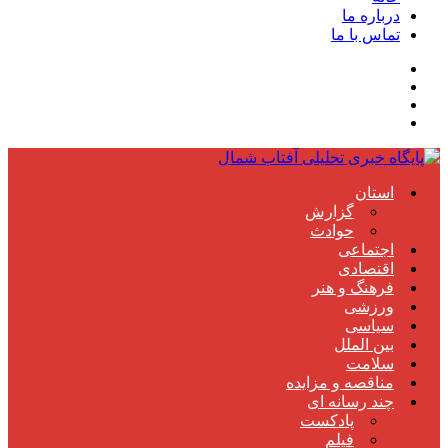
درباره ما
تماس با ما
استان
گزارش
حوادث
اجتماعی
اقتصادی
فرهنگ و هنر
ورزشی
سیاسی
بین الملل
سلامت
مناقصه و مزایده
چند رسانه ای
پادکست
فیلم