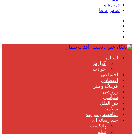
درباره ما
تماس با ما
استان
گزارش
حوادث
اجتماعی
اقتصادی
فرهنگ و هنر
ورزشی
سیاسی
بین الملل
سلامت
مناقصه و مزایده
چند رسانه ای
پادکست
فیلم