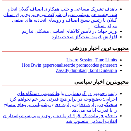
باهدف تشریک مساعی و جلب همکاری اصناف گیلان انجام
شد: جلسه هم‌اندیشی مدیران شركت توزیع نیروی برق استان
گیلان با رئیس بسیج اصناف و روسای اتحادیه های صنفی
مركز استان
وزیر جهاد: در تأمین کالاهای اساسی مشکلی نداریم
افزایش قیمت نفت‌گاز صحت ندارد
محبوب ترین اخبار ورزشی
Lizaro Session Time Limits
Hoe Bwin gepersonaliseerde promocodes genereert
Zasady duplikacji kont Dudespin
محبوبترین اخبار سیاسی
رئیس جمهور در گردهمایی روابط‌عمومی دستگاه های
اجرایی: به‌هیچ‌وجه در برابر هیچ قدرتی سر خم نخواهم کرد
سخنگوی وزارت دفاع: وزارت دفاع، پشتیبانی نیرو‌های مسلح
را با قدرت ادامه می‌دهد
با حکم فرمانده کل قوا؛ فرمانده نیروی زمینی سپاه پاسداران
انقلاب اسلامی منصوب شد