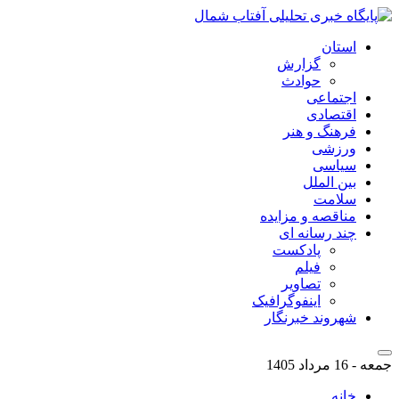
استان
گزارش
حوادث
اجتماعی
اقتصادی
فرهنگ و هنر
ورزشی
سیاسی
بین الملل
سلامت
مناقصه و مزایده
چند رسانه ای
پادکست
فیلم
تصاویر
اینفوگرافیک
شهروند خبرنگار
جمعه - 16 مرداد 1405
خانه