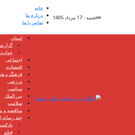
خانه
درباره ما
شنبه - 17 مرداد 1405
تماس با ما
استان
گزارش
حوادث
اجتماعی
اقتصادی
فرهنگ و هن
ورزشی
سیاسی
بین الملل
سلامت
مناقصه و مز
چند رسانه ا
پادکس
فیلم