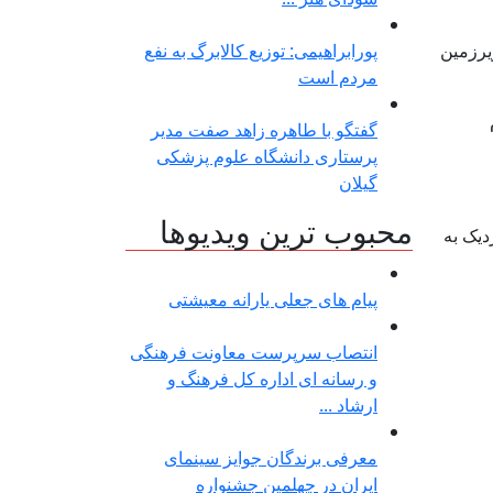
یرزمین
پورابراهیمی: توزیع کالابرگ به نفع
مردم است
گفتگو با طاهره زاهد صفت مدیر
پرستاری دانشگاه علوم پزشکی
گیلان
محبوب ترین ویدیوها
د، نزدیک به
پیام های جعلی یارانه معیشتی
انتصاب سرپرست معاونت فرهنگی
و رسانه ای اداره کل فرهنگ و
ارشاد ...
معرفی برندگان جوایز سینمای
ایران در چهلمین جشنواره