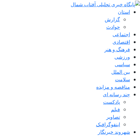
استان
گزارش
حوادث
اجتماعی
اقتصادی
فرهنگ و هنر
ورزشی
سیاسی
بین الملل
سلامت
مناقصه و مزایده
چند رسانه ای
پادکست
فیلم
تصاویر
اینفوگرافیک
شهروند خبرنگار