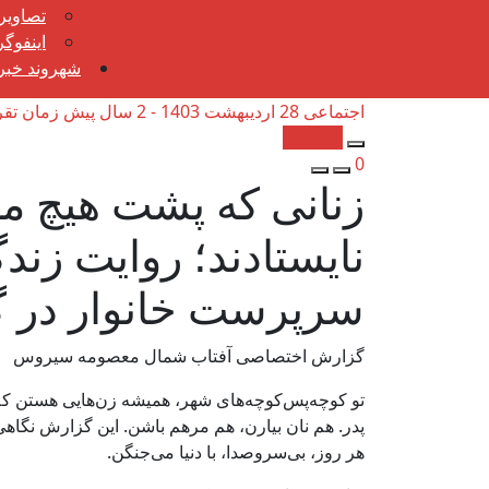
تصاویر
اینفوگ
شهروند خبرن
اجتماعی
28 اردیبهشت 1403 - 2 سال پیش
زمان تقریبی
کپی شد!
0
زنانی که پشت هیچ م
نایستادند؛ روایت زند
سرپرست خانوار در گ
گزارش اختصاصی آفتاب شمال معصومه سیروس
تو کوچه‌پس‌کوچه‌های شهر، همیشه زن‌هایی هستن که 
پدر. هم نان بیارن، هم مرهم باشن. این گزارش نگاه
هر روز، بی‌سروصدا، با دنیا می‌جنگن.