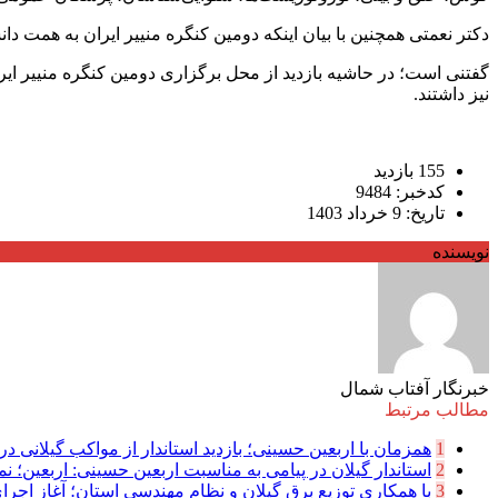
دکتر نعمتی همچنین با بیان اینکه دومین کنگره منییر ایران به همت دا
گفتنی است؛ در حاشیه بازدید از محل برگزاری دومین کنگره منییر ایر
نیز داشتند.
155 بازدید
کدخبر: 9484
تاریخ: 9 خرداد 1403
نویسنده
خبرنگار آفتاب شمال
مطالب مرتبط
1
همزمان با اربعین حسینی؛ بازدید استاندار از مواکب گیلانی در 
2
استاندار گیلان در پیامی به مناسبت اربعین حسینی: اربعین؛ نما
3
با همکاری توزیع برق گیلان و نظام مهندسی استان؛ آغاز اجرا