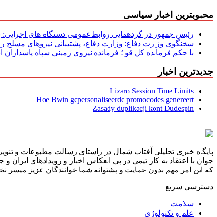
محبوبترین اخبار سیاسی
رئیس جمهور در گردهمایی روابط‌عمومی دستگاه های اجرایی: به‌
سخنگوی وزارت دفاع: وزارت دفاع، پشتیبانی نیرو‌های مسلح را 
با حکم فرمانده کل قوا؛ فرمانده نیروی زمینی سپاه پاسداران
جدیدترین اخبار
Lizaro Session Time Limits
Hoe Bwin gepersonaliseerde promocodes genereert
Zasady duplikacji kont Dudespin
پایگاه خبری تحلیلی آفتاب شمال در راستای رسالت مطبوعات و تنویر 
جوان با اعتقاد به کار تیمی در پی انعکاس اخبار و رویدادهای ایران و
که این امر مهم بدون حمایت و پشتوانه شما خوانندگان عزیز میسر نخوا
دسترسی سریع
سلامت
علم و تکنولوژی