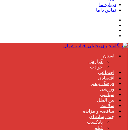
درباره ما
تماس با ما
استان
گزارش
حوادث
اجتماعی
اقتصادی
فرهنگ و هنر
ورزشی
سیاسی
بین الملل
سلامت
مناقصه و مزایده
چند رسانه ای
پادکست
فیلم