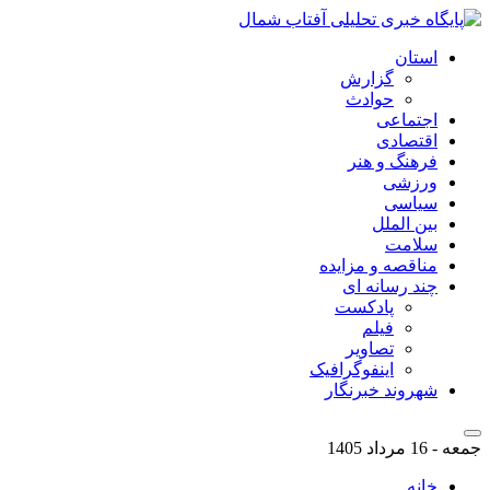
استان
گزارش
حوادث
اجتماعی
اقتصادی
فرهنگ و هنر
ورزشی
سیاسی
بین الملل
سلامت
مناقصه و مزایده
چند رسانه ای
پادکست
فیلم
تصاویر
اینفوگرافیک
شهروند خبرنگار
جمعه - 16 مرداد 1405
خانه