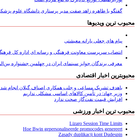
گفتگو با طاهره زاهد صفت مدیر پرستاری دانشگاه علوم پزشکی
محبوب ترین ویدیوها
پیام های جعلی یارانه معیشتی
انتصاب سرپرست معاونت فرهنگی و رسانه ای اداره کل فرهنگ و
معرفی برندگان جوایز سینمای ایران در چهلمین جشنواره بین‌المل
محبوبترین اخبار اقتصادی
باهدف تشریک مساعی و جلب همکاری اصناف گیلان انجام شد: ج
وزیر جهاد: در تأمین کالاهای اساسی مشکلی نداریم
افزایش قیمت نفت‌گاز صحت ندارد
محبوب ترین اخبار ورزشی
Lizaro Session Time Limits
Hoe Bwin gepersonaliseerde promocodes genereert
Zasady duplikacji kont Dudespin