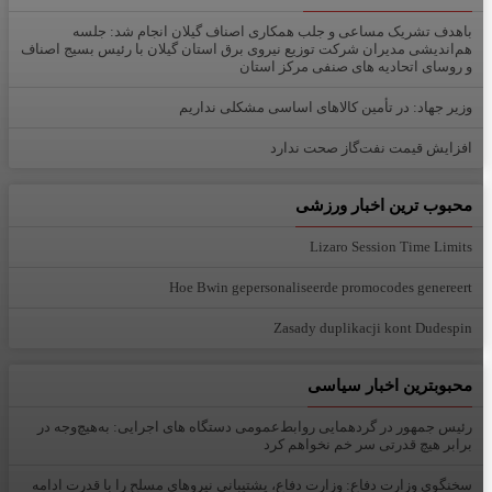
باهدف تشریک مساعی و جلب همکاری اصناف گیلان انجام شد: جلسه
هم‌اندیشی مدیران شركت توزیع نیروی برق استان گیلان با رئیس بسیج اصناف
و روسای اتحادیه های صنفی مركز استان
وزیر جهاد: در تأمین کالاهای اساسی مشکلی نداریم
افزایش قیمت نفت‌گاز صحت ندارد
محبوب ترین اخبار ورزشی
Lizaro Session Time Limits
Hoe Bwin gepersonaliseerde promocodes genereert
Zasady duplikacji kont Dudespin
محبوبترین اخبار سیاسی
رئیس جمهور در گردهمایی روابط‌عمومی دستگاه های اجرایی: به‌هیچ‌وجه در
برابر هیچ قدرتی سر خم نخواهم کرد
سخنگوی وزارت دفاع: وزارت دفاع، پشتیبانی نیرو‌های مسلح را با قدرت ادامه