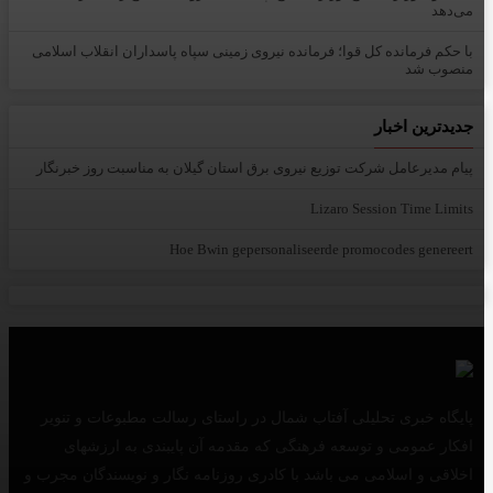
می‌دهد
با حکم فرمانده کل قوا؛ فرمانده نیروی زمینی سپاه پاسداران انقلاب اسلامی
منصوب شد
جدیدترین اخبار
پیام مدیرعامل شركت توزیع نیروی برق استان گیلان به مناسبت روز خبرنگار ‌
Lizaro Session Time Limits
Hoe Bwin gepersonaliseerde promocodes genereert
پایگاه خبری تحلیلی آفتاب شمال در راستای رسالت مطبوعات و تنویر
افکار عمومی و توسعه فرهنگی که مقدمه آن پایبندی به ارزشهای
اخلاقی و اسلامی می باشد با کادری روزنامه نگار و نویسندگان مجرب و