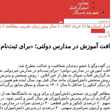
تصاویر
اینفوگرافیک
شهروند خبرنگار
اخبار استان ها
12 خرداد 1403 - 2 سال پیش
زمان تقریبی مطالعه: 1 دقیقه
کپی شد!
0
افت آموزش در مدارس دولتی؛ «برای ثبت‌نام 
در گفت‌وگو با عضو دیده‌بان شفافیت و عدالت مطرح شد:
افت آموزش در مدارس دولتی؛ «برای ثبت‌نام در مدارس غیردولتی صف ب
به گزارش آفتاب شمال به نقل از خبر آنلاین : روش سنجش و پذیرش دان
روش سنجش دانش‌آموزان مانند سال قبل بود، سال آینده هم همین 
بار دیگر کنکور را حداقل تا سال ۱۴۰۶ به سبک و سیاق سابق برگرداند.
مظاهر گودرزی: سنجش دانش‌آموزان برای ورود به دانشگاه‌ها بعد از 
اثرگذاری آن برای پذیرش دانش‌آموزان هر سال کمتر و کمتر شود، در
شود و آزمون سراسری سهمی ۴۰ درصدی در پذیرش دانش‌آموزان داشته باشد. ضمن این‌که دیگر از آزمون دروس عمومی در کنکور خبری نیست و تاثیرگذاری آن‌ها در همان معدل امتحانات نهایی است.