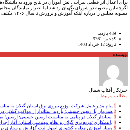
اگرچه این مصوبه در شورای نگهبان رد شد اما اصرار نمایندگان م
مصوبه مجلس را درباره اینکه آموزش و پرورش تا سال ۱۴۰۶ مکلف به تامین زیرساخت‌های لازم است، را تایید کند و تا آن سال کنکور به روال سابق برگردد.»
489 بازدید
کدخبر: 9361
تاریخ: 12 خرداد 1403
نویسنده
خبرنگار آفتاب شمال
مطالب مرتبط
1
پیام مدیرعامل شركت توزیع نیروی برق استان گیلان به مناسب
2
همزمان با اربعین حسینی؛ بازدید استاندار از مواکب گیلانی در 
3
استاندار گیلان در پیامی به مناسبت اربعین حسینی: اربعین؛ نما
4
با همکاری توزیع برق گیلان و نظام مهندسی استان؛ آغاز اجرا
5
وبینار آموزش مداوم کشوری اصول ثبت گزارش پرستاری بر