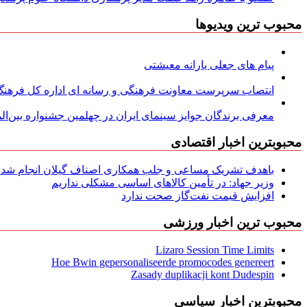
محبوب ترین ویدیوها
پیام های جعلی یارانه معیشتی
انتصاب سرپرست معاونت فرهنگی و رسانه ای اداره کل فرهنگ و
معرفی برندگان جوایز سینمای ایران در چهلمین جشنواره بین‌المل
محبوبترین اخبار اقتصادی
باهدف تشریک مساعی و جلب همکاری اصناف گیلان انجام شد: ج
وزیر جهاد: در تأمین کالاهای اساسی مشکلی نداریم
افزایش قیمت نفت‌گاز صحت ندارد
محبوب ترین اخبار ورزشی
Lizaro Session Time Limits
Hoe Bwin gepersonaliseerde promocodes genereert
Zasady duplikacji kont Dudespin
محبوبترین اخبار سیاسی