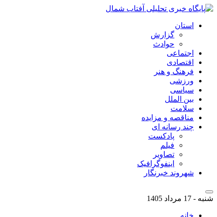
استان
گزارش
حوادث
اجتماعی
اقتصادی
فرهنگ و هنر
ورزشی
سیاسی
بین الملل
سلامت
مناقصه و مزایده
چند رسانه ای
پادکست
فیلم
تصاویر
اینفوگرافیک
شهروند خبرنگار
شنبه - 17 مرداد 1405
خانه