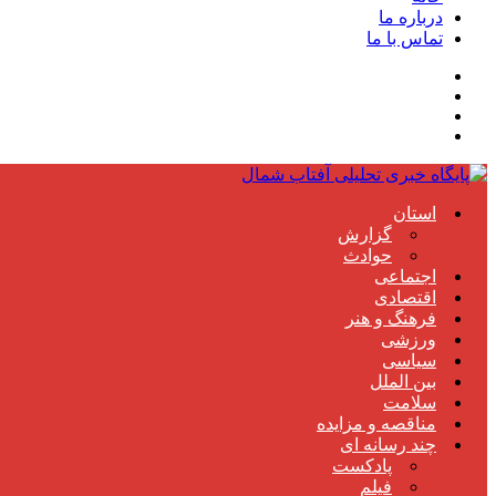
درباره ما
تماس با ما
استان
گزارش
حوادث
اجتماعی
اقتصادی
فرهنگ و هنر
ورزشی
سیاسی
بین الملل
سلامت
مناقصه و مزایده
چند رسانه ای
پادکست
فیلم