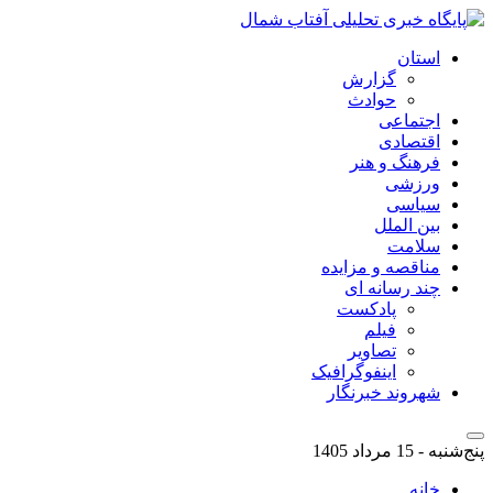
استان
گزارش
حوادث
اجتماعی
اقتصادی
فرهنگ و هنر
ورزشی
سیاسی
بین الملل
سلامت
مناقصه و مزایده
چند رسانه ای
پادکست
فیلم
تصاویر
اینفوگرافیک
شهروند خبرنگار
پنج‌شنبه - 15 مرداد 1405
خانه