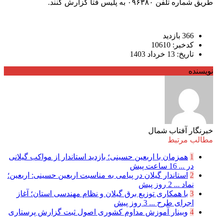
طریق شماره تلفن ۰۹۶۳۸۰ به پلیس فتا گزارش کنند.
366 بازدید
کدخبر: 10610
تاریخ: 13 خرداد 1403
نویسنده
خبرنگار آفتاب شمال
مطالب مرتبط
1
همزمان با اربعین حسینی؛ بازدید استاندار از مواکب گیلانی
در ...
16 ساعت پیش
2
استاندار گیلان در پیامی به مناسبت اربعین حسینی: اربعین؛
نماد ...
2 روز پیش
3
با همکاری توزیع برق گیلان و نظام مهندسی استان؛ آغاز
اجرای طرح ...
3 روز پیش
4
وبینار آموزش مداوم کشوری اصول ثبت گزارش پرستاری