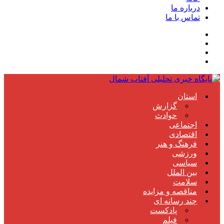
درباره ما
تماس با ما
استان
گزارش
حوادث
اجتماعی
اقتصادی
فرهنگ و هنر
ورزشی
سیاسی
بین الملل
سلامت
مناقصه و مزایده
چند رسانه ای
پادکست
فیلم