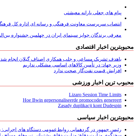
پیام های جعلی یارانه معیشتی
انتصاب سرپرست معاونت فرهنگی و رسانه ای اداره کل فرهنگ و
معرفی برندگان جوایز سینمای ایران در چهلمین جشنواره بین‌المل
محبوبترین اخبار اقتصادی
باهدف تشریک مساعی و جلب همکاری اصناف گیلان انجام شد: ج
وزیر جهاد: در تأمین کالاهای اساسی مشکلی نداریم
افزایش قیمت نفت‌گاز صحت ندارد
محبوب ترین اخبار ورزشی
Lizaro Session Time Limits
Hoe Bwin gepersonaliseerde promocodes genereert
Zasady duplikacji kont Dudespin
محبوبترین اخبار سیاسی
رئیس جمهور در گردهمایی روابط‌عمومی دستگاه های اجرایی: به‌
سخنگوی وزارت دفاع: وزارت دفاع، پشتیبانی نیرو‌های مسلح را 