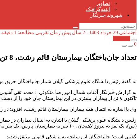
تصاویر
اینفوگرافیک
شهروند خبرنگار
اجتماعی
29 خرداد 1403 - 2 سال پیش
زمان تقریبی مطالعه: 1 دقیقه
کپی شد!
0
تعداد جان‌باختگان بیمارستان قائم رشت، 8 تن اعلام شد
به گفته رئیس دانشگاه علوم پزشکی گیلان شمار جانباختگان حریق مهیب بیم
به گزارش خبرنگار آفتاب شمال امیررضا منکوئی ؛ محمد تقی آشوبی- 
تاکنون ۸ تن از بیماران بستری در این بیمارستان جان خود را از دست داده‌اند.
وی با اشاره به انتقال همه بیماران بیمارستان قائم رشت، افزود: در زمان بروز سانحه آتش‌سوزی
(س)، یک نفر به پیروز لاهیجان، ۱۰ نفر به بیمارستان پارس، یک نفر به آریا و سه نفر به بیمارستان امام خمینی (ره) صومعه سرا منتقل شدند.
گفتنی است؛ جانباختگان این سانحه به پزشکی قانونی منتقل شدند.