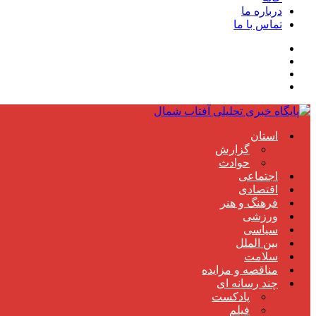
درباره ما
تماس با ما
استان
گزارش
حوادث
اجتماعی
اقتصادی
فرهنگ و هنر
ورزشی
سیاسی
بین الملل
سلامت
مناقصه و مزایده
چند رسانه ای
پادکست
فیلم