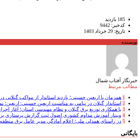
185 بازدید
کدخبر: 9442
تاریخ: 29 خرداد 1403
نویسنده
خبرنگار آفتاب شمال
مطالب مرتبط
1
همزمان با اربعین حسینی؛ بازدید استاندار از مواکب گیلانی در 
2
استاندار گیلان در پیامی به مناسبت اربعین حسینی: اربعین؛ نما
3
با همکاری توزیع برق گیلان و نظام مهندسی استان؛ آغاز اجرا
4
وبینار آموزش مداوم کشوری اصول ثبت گزارش پرستاری بر
5
در راستای همدلی ملی؛ اعلام آمادگی مدیر عامل برق منطقه‌ای
بایگانی