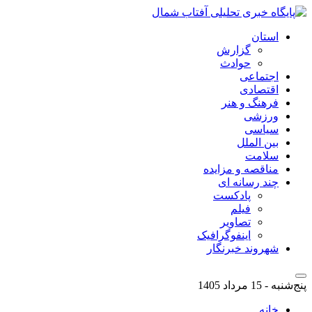
استان
گزارش
حوادث
اجتماعی
اقتصادی
فرهنگ و هنر
ورزشی
سیاسی
بین الملل
سلامت
مناقصه و مزایده
چند رسانه ای
پادکست
فیلم
تصاویر
اینفوگرافیک
شهروند خبرنگار
پنج‌شنبه - 15 مرداد 1405
خانه