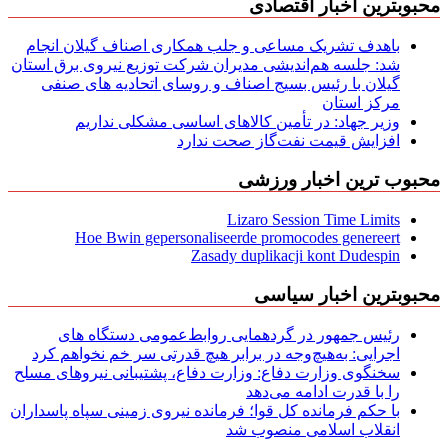
محبوبترین اخبار اقتصادی
باهدف تشریک مساعی و جلب همکاری اصناف گیلان انجام
شد: جلسه هم‌اندیشی مدیران شركت توزیع نیروی برق استان
گیلان با رئیس بسیج اصناف و روسای اتحادیه های صنفی
مركز استان
وزیر جهاد: در تأمین کالاهای اساسی مشکلی نداریم
افزایش قیمت نفت‌گاز صحت ندارد
محبوب ترین اخبار ورزشی
Lizaro Session Time Limits
Hoe Bwin gepersonaliseerde promocodes genereert
Zasady duplikacji kont Dudespin
محبوبترین اخبار سیاسی
رئیس جمهور در گردهمایی روابط‌عمومی دستگاه های
اجرایی: به‌هیچ‌وجه در برابر هیچ قدرتی سر خم نخواهم کرد
سخنگوی وزارت دفاع: وزارت دفاع، پشتیبانی نیرو‌های مسلح
را با قدرت ادامه می‌دهد
با حکم فرمانده کل قوا؛ فرمانده نیروی زمینی سپاه پاسداران
انقلاب اسلامی منصوب شد