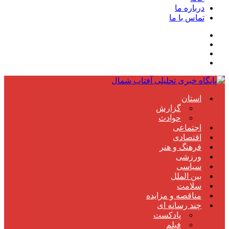
درباره ما
تماس با ما
استان
گزارش
حوادث
اجتماعی
اقتصادی
فرهنگ و هنر
ورزشی
سیاسی
بین الملل
سلامت
مناقصه و مزایده
چند رسانه ای
پادکست
فیلم