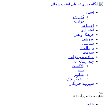
استان
گزارش
حوادث
اجتماعی
اقتصادی
فرهنگ و هنر
ورزشی
سیاسی
بین الملل
سلامت
مناقصه و مزایده
چند رسانه ای
پادکست
فیلم
تصاویر
اینفوگرافیک
شهروند خبرنگار
شنبه - 17 مرداد 1405
خانه