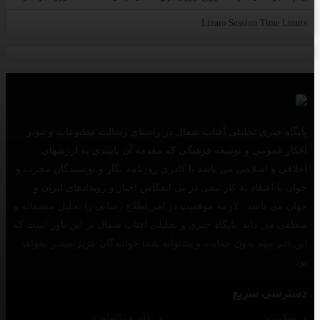
Lizaro Session Time Limits
پایگاه خبری تحلیلی آفتاب شمال در راستای رسالت مطبوعات و تنویر
افکار عمومی و توسعه فرهنگی که مقدمه آن پایبندی به ارزشهای
اخلاقی و اسلامی می باشد با کادری روزنامه نگار و نویسندگان مجرب و
جوان با اعتقاد به کار تیمی در پی انعکاس اخبار و رویدادهای ایران و
جهان می باشد . لازمه موفقیت در امر اطلاع رسانی را تحلیل منصفانه و
منطقی می داند .پایگاه خبری و تحلیلی آفتاب شمال بر این باور است که
این امر مهم بدون حمایت و پشتوانه شما خوانندگان عزیز میسر نخواهد
بود .
دسترسی سریع
سلامت
علم و تکنولوژی