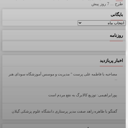
طرح ...
7 روز پیش
بایگانی
بایگانی
روزنامه
اخبار پربازدید
مصاحبه با فاطمه علی پرست ” مدیریت و موسس آموزشگاه سودای هنر
...
پورابراهیمی: توزیع کالابرگ به نفع مردم است
گفتگو با طاهره زاهد صفت مدیر پرستاری دانشگاه علوم پزشکی گیلان