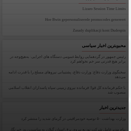
Lizaro Session Time Limits
Hoe Bwin gepersonaliseerde promocodes genereert
Zasady duplikacji kont Dudespin
محبوبترین اخبار سیاسی
رئیس جمهور در گردهمایی روابط‌عمومی دستگاه های اجرایی: به‌هیچ‌وجه در
برابر هیچ قدرتی سر خم نخواهم کرد
سخنگوی وزارت دفاع: وزارت دفاع، پشتیبانی نیرو‌های مسلح را با قدرت ادامه
می‌دهد
با حکم فرمانده کل قوا؛ فرمانده نیروی زمینی سپاه پاسداران انقلاب اسلامی
منصوب شد
جدیدترین اخبار
وزارت بهداشت ۵۰ توصیه خودمراقبتی در گرمای شدید را منتشر کرد
پیام مدیرعامل شركت توزیع نیروی برق استان گیلان به مناسبت روز خبرنگار ‌