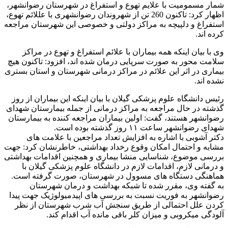
شمار مسمومیت با علایم تهوع و استفراغ در شهرستان رضوانشهر،
اظهار کرد: تاکنون 260 تن از شهروندان رضوانشهری با عللائم تهوع،
استفراغ و دلپیچه به مراکز دولتی و خصوصی این شهرستان مراجعه
کرده اند.
وی با بیان اینکه همه بیماران با علائم استفراغ و تهوع در مراکز
سلامت محور به صورت سرپایی درمان شده اند، افزود: تاکنون هیچ
بیماری در اثر این علائم در مراکز درمانی شهرستان و استان بستری
نشده اند.
رئیس دانشگاه علوم پزشکی گیلان با بیان اینکه این بیماران از روز
گذشته در حال مراجعه به مراکز درمانی از جمله بیمارستان شهدای
رضوانشهر هستند، گفت: اولین بیماران مراجعه کننده به بیمارستان
شهدای رضوانشهر ساعت ۱۱ روز گذشته بوده است.
دکتر آشوبی با اشاره به افزایش تعداد مراجعین با علامت های
مشابه و احتمال امکان وقوع رخداد بهداشتی، خاطرنشان کرد: جهت
بررسی موضوع، شناسایی منشا بیماری و همچنین اقدامات بهداشتی
و درمانی لازم، اقدامات لازم در دانشگاه علوم پزشکی گیلان با
هماهنگی دستگاه های مسوول در شهرستان، صورت گرفته است.
به گفته وی، مقرر شده تا شبکه بهداشت و درمان شهرستان
رضوانشهر به فوریت نسبت به بررسی های اپیدمیولوژیک جهت پیدا
کردن علل احتمالی از طریق سنجش آب شرب شهرستان از نظر
آلودگی میکروبی و میزان کلر باقی مانده آب اقدام کند.