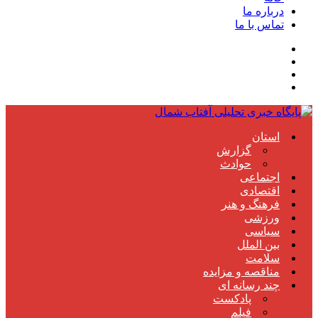
درباره ما
تماس با ما
استان
گزارش
حوادث
اجتماعی
اقتصادی
فرهنگ و هنر
ورزشی
سیاسی
بین الملل
سلامت
مناقصه و مزایده
چند رسانه ای
پادکست
فیلم