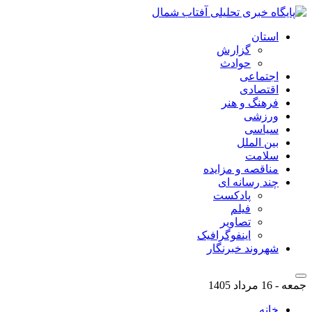
استان
گزارش
حوادث
اجتماعی
اقتصادی
فرهنگ و هنر
ورزشی
سیاسی
بین الملل
سلامت
مناقصه و مزایده
چند رسانه ای
پادکست
فیلم
تصاویر
اینفوگرافیک
شهروند خبرنگار
جمعه - 16 مرداد 1405
خانه