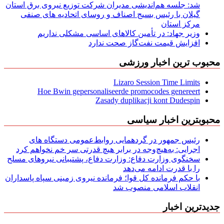
شد: جلسه هم‌اندیشی مدیران شركت توزیع نیروی برق استان
گیلان با رئیس بسیج اصناف و روسای اتحادیه های صنفی
مركز استان
وزیر جهاد: در تأمین کالاهای اساسی مشکلی نداریم
افزایش قیمت نفت‌گاز صحت ندارد
محبوب ترین اخبار ورزشی
Lizaro Session Time Limits
Hoe Bwin gepersonaliseerde promocodes genereert
Zasady duplikacji kont Dudespin
محبوبترین اخبار سیاسی
رئیس جمهور در گردهمایی روابط‌عمومی دستگاه های
اجرایی: به‌هیچ‌وجه در برابر هیچ قدرتی سر خم نخواهم کرد
سخنگوی وزارت دفاع: وزارت دفاع، پشتیبانی نیرو‌های مسلح
را با قدرت ادامه می‌دهد
با حکم فرمانده کل قوا؛ فرمانده نیروی زمینی سپاه پاسداران
انقلاب اسلامی منصوب شد
جدیدترین اخبار