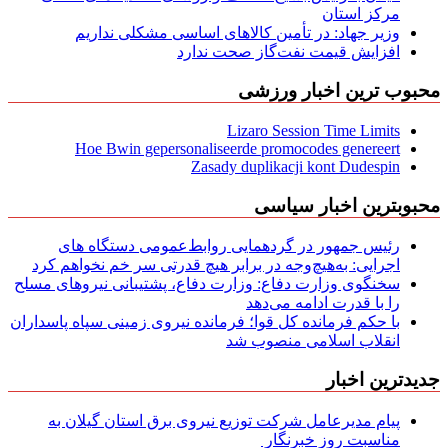
مركز استان
وزیر جهاد: در تأمین کالاهای اساسی مشکلی نداریم
افزایش قیمت نفت‌گاز صحت ندارد
محبوب ترین اخبار ورزشی
Lizaro Session Time Limits
Hoe Bwin gepersonaliseerde promocodes genereert
Zasady duplikacji kont Dudespin
محبوبترین اخبار سیاسی
رئیس جمهور در گردهمایی روابط‌عمومی دستگاه های
اجرایی: به‌هیچ‌وجه در برابر هیچ قدرتی سر خم نخواهم کرد
سخنگوی وزارت دفاع: وزارت دفاع، پشتیبانی نیرو‌های مسلح
را با قدرت ادامه می‌دهد
با حکم فرمانده کل قوا؛ فرمانده نیروی زمینی سپاه پاسداران
انقلاب اسلامی منصوب شد
جدیدترین اخبار
پیام مدیرعامل شركت توزیع نیروی برق استان گیلان به
مناسبت روز خبرنگار ‌