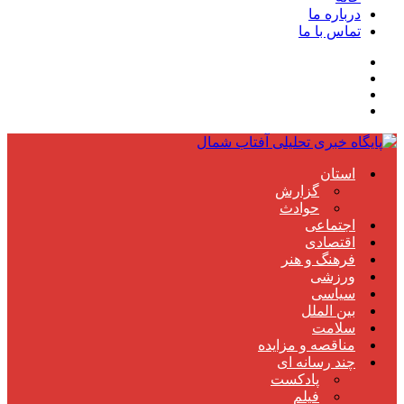
درباره ما
تماس با ما
استان
گزارش
حوادث
اجتماعی
اقتصادی
فرهنگ و هنر
ورزشی
سیاسی
بین الملل
سلامت
مناقصه و مزایده
چند رسانه ای
پادکست
فیلم