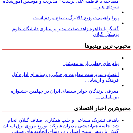
مصاحبه با فاطمه علی پرست ” مدیریت و موسس آموزشگاه
سودای هنر ...
پورابراهیمی: توزیع کالابرگ به نفع مردم است
گفتگو با طاهره زاهد صفت مدیر پرستاری دانشگاه علوم
پزشکی گیلان
محبوب ترین ویدیوها
پیام های جعلی یارانه معیشتی
انتصاب سرپرست معاونت فرهنگی و رسانه ای اداره کل
فرهنگ و ارشاد ...
معرفی برندگان جوایز سینمای ایران در چهلمین جشنواره
بین‌المللی ...
محبوبترین اخبار اقتصادی
باهدف تشریک مساعی و جلب همکاری اصناف گیلان انجام
شد: جلسه هم‌اندیشی مدیران شركت توزیع نیروی برق استان
گیلان با رئیس بسیج اصناف و روسای اتحادیه های صنفی