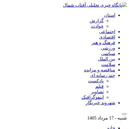
استان
گزارش
حوادث
اجتماعی
اقتصادی
فرهنگ و هنر
ورزشی
سیاسی
بین الملل
سلامت
مناقصه و مزایده
چند رسانه ای
پادکست
فیلم
تصاویر
اینفوگرافیک
شهروند خبرنگار
شنبه - 17 مرداد 1405
خانه