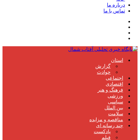
درباره ما
تماس با ما
استان
گزارش
حوادث
اجتماعی
اقتصادی
فرهنگ و هنر
ورزشی
سیاسی
بین الملل
سلامت
مناقصه و مزایده
چند رسانه ای
پادکست
فیلم