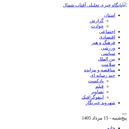
استان
گزارش
حوادث
اجتماعی
اقتصادی
فرهنگ و هنر
ورزشی
سیاسی
بین الملل
سلامت
مناقصه و مزایده
چند رسانه ای
پادکست
فیلم
تصاویر
اینفوگرافیک
شهروند خبرنگار
پنج‌شنبه - 15 مرداد 1405
خانه