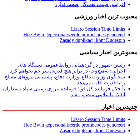
افزایش قیمت نفت‌گاز صحت ندارد
محبوب ترین اخبار ورزشی
Lizaro Session Time Limits
Hoe Bwin gepersonaliseerde promocodes genereert
Zasady duplikacji kont Dudespin
محبوبترین اخبار سیاسی
رئیس جمهور در گردهمایی روابط‌عمومی دستگاه های
اجرایی: به‌هیچ‌وجه در برابر هیچ قدرتی سر خم نخواهم کرد
سخنگوی وزارت دفاع: وزارت دفاع، پشتیبانی نیرو‌های مسلح
را با قدرت ادامه می‌دهد
با حکم فرمانده کل قوا؛ فرمانده نیروی زمینی سپاه پاسداران
انقلاب اسلامی منصوب شد
جدیدترین اخبار
Lizaro Session Time Limits
Hoe Bwin gepersonaliseerde promocodes genereert
Zasady duplikacji kont Dudespin