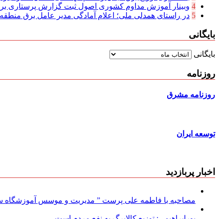
4
وبینار آموزش مداوم کشوری اصول ثبت گزارش پرستاری بر
5
در راستای همدلی ملی؛ اعلام آمادگی مدیر عامل برق منطقه‌ای
بایگانی
بایگانی
روزنامه
روزنامه مشرق
توسعه ایران
اخبار پربازدید
مصاحبه با فاطمه علی پرست ” مدیریت و موسس آموزشگاه سود
پورابراهیمی: توزیع کالابرگ به نفع مردم است