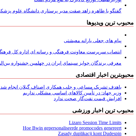
گفتگو با طاهره زاهد صفت مدیر پرستاری دانشگاه علوم پزشکی
محبوب ترین ویدیوها
پیام های جعلی یارانه معیشتی
انتصاب سرپرست معاونت فرهنگی و رسانه ای اداره کل فرهنگ و
معرفی برندگان جوایز سینمای ایران در چهلمین جشنواره بین‌المل
محبوبترین اخبار اقتصادی
باهدف تشریک مساعی و جلب همکاری اصناف گیلان انجام شد: ج
وزیر جهاد: در تأمین کالاهای اساسی مشکلی نداریم
افزایش قیمت نفت‌گاز صحت ندارد
محبوب ترین اخبار ورزشی
Lizaro Session Time Limits
Hoe Bwin gepersonaliseerde promocodes genereert
Zasady duplikacji kont Dudespin