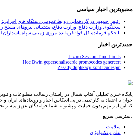
محبوبترین اخبار سیاسی
رئیس جمهور در گردهمایی روابط‌عمومی دستگاه های اجرایی: به‌
سخنگوی وزارت دفاع: وزارت دفاع، پشتیبانی نیرو‌های مسلح را 
با حکم فرمانده کل قوا؛ فرمانده نیروی زمینی سپاه پاسداران
جدیدترین اخبار
Lizaro Session Time Limits
Hoe Bwin gepersonaliseerde promocodes genereert
Zasady duplikacji kont Dudespin
پایگاه خبری تحلیلی آفتاب شمال در راستای رسالت مطبوعات و تنویر 
جوان با اعتقاد به کار تیمی در پی انعکاس اخبار و رویدادهای ایران و
که این امر مهم بدون حمایت و پشتوانه شما خوانندگان عزیز میسر نخوا
دسترسی سریع
سلامت
علم و تکنولوژی