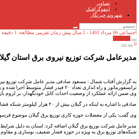
تصاویر
اینفوگرافیک
شهروند خبرنگار
اجتماعی
06 مرداد 1403 - 2 سال پیش
زمان تقریبی مطالعه: 1 دقیقه
کپی شد!
0
مدیرعامل شرکت توزیع نیروی برق استان گیلان: احداث قریب به ۵۰۰ كیلومتر شبكه با 
ترانسفورماتور و راه اندازی تعداد ۲۰ فیدر فشار متوسط اجرا شده و یا در دست تکمیل در ۴ماهه ابتدای سال جاری خبرداد.
وی ضمن ارائه عملکرد از وضعیت احداث کابل خودنگهدار، بر لزوم ب
صادقی با اشاره به اینکه در گیلان بیش از ۲۰ هزار کیلومتر شبکه فشار ضعیف وجود ارد، عنوان کرد: هنوز حدود ۱۱ هزار کیلومتر از شبکه‌های برق استان سیمی است.
وی گفت: یکی از معضلات حوزه کاری توزیع برق گیلان موضوع فرسو
مدیرعامل شرکت توزیع برق گیلان اضافه کرد: استان به دلیل شرایط 
شبکه‌های توزیع برق به ویژه در حوزه فشار ضعیف، نوسازی و مقاوم