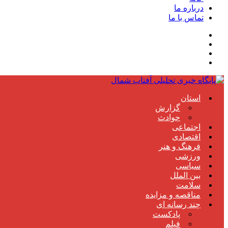
درباره ما
تماس با ما
استان
گزارش
حوادث
اجتماعی
اقتصادی
فرهنگ و هنر
ورزشی
سیاسی
بین الملل
سلامت
مناقصه و مزایده
چند رسانه ای
پادکست
فیلم