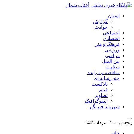
استان
گزارش
حوادث
اجتماعی
اقتصادی
فرهنگ و هنر
ورزشی
سیاسی
بین الملل
سلامت
مناقصه و مزایده
چند رسانه ای
پادکست
فیلم
تصاویر
اینفوگرافیک
شهروند خبرنگار
پنج‌شنبه - 15 مرداد 1405
خانه