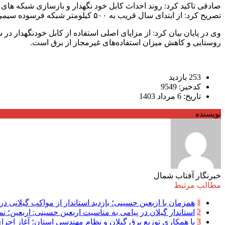
صادقی تاکید کرد: روند احداث کابل خود نگهدار و بازسازی شبکه ها
تصریح کرد: از ابتدای سال قریب به ۵۰۰ کیلومتر شبکه فرسوده سیمی با کابل خود نگهدار جایگزین شده است.
وی در پایان بیان کرد: از مزایای اصلی استفاده از کابل خودنگهدار 
روستایی و کاهش میزان استفاده‌های غیرمجاز از برق است.
253 بازدید
کدخبر: 9549
تاریخ: 6 مرداد 1403
نویسنده
خبرنگار آفتاب شمال
مطالب مرتبط
1
همزمان با اربعین حسینی؛ بازدید استاندار از مواکب گیلانی در 
2
استاندار گیلان در پیامی به مناسبت اربعین حسینی: اربعین؛ نما
3
با همکاری توزیع برق گیلان و نظام مهندسی استان؛ آغاز اجرا