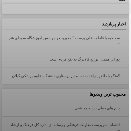
اخبار پربازدید
مصاحبه با فاطمه علی پرست ” مدیریت و موسس آموزشگاه سودای هنر
...
پورابراهیمی: توزیع کالابرگ به نفع مردم است
گفتگو با طاهره زاهد صفت مدیر پرستاری دانشگاه علوم پزشکی گیلان
محبوب ترین ویدیوها
پیام های جعلی یارانه معیشتی
انتصاب سرپرست معاونت فرهنگی و رسانه ای اداره کل فرهنگ و ارشاد
...