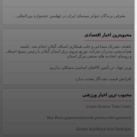
معرفی برندگان جوایز سینمای ایران در چهلمین جشنواره بین‌المللی ...
محبوبترین اخبار اقتصادی
باهدف تشریک مساعی و جلب همکاری اصناف گیلان انجام شد: جلسه
هم‌اندیشی مدیران شركت توزیع نیروی برق استان گیلان با رئیس بسیج اصناف
و روسای اتحادیه های صنفی مركز استان
وزیر جهاد: در تأمین کالاهای اساسی مشکلی نداریم
افزایش قیمت نفت‌گاز صحت ندارد
محبوب ترین اخبار ورزشی
Lizaro Session Time Limits
Hoe Bwin gepersonaliseerde promocodes genereert
Zasady duplikacji kont Dudespin