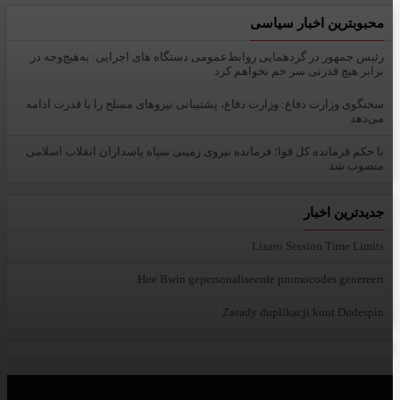
محبوبترین اخبار سیاسی
رئیس جمهور در گردهمایی روابط‌عمومی دستگاه های اجرایی: به‌هیچ‌وجه در
برابر هیچ قدرتی سر خم نخواهم کرد
سخنگوی وزارت دفاع: وزارت دفاع، پشتیبانی نیرو‌های مسلح را با قدرت ادامه
می‌دهد
با حکم فرمانده کل قوا؛ فرمانده نیروی زمینی سپاه پاسداران انقلاب اسلامی
منصوب شد
جدیدترین اخبار
Lizaro Session Time Limits
Hoe Bwin gepersonaliseerde promocodes genereert
Zasady duplikacji kont Dudespin