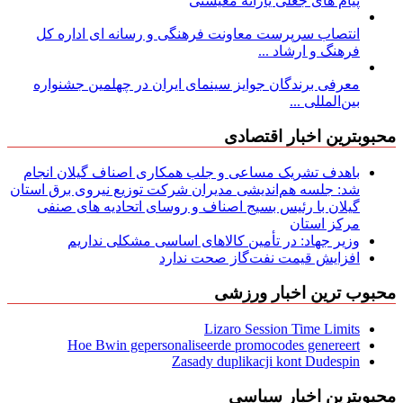
پیام های جعلی یارانه معیشتی
انتصاب سرپرست معاونت فرهنگی و رسانه ای اداره کل
فرهنگ و ارشاد ...
معرفی برندگان جوایز سینمای ایران در چهلمین جشنواره
بین‌المللی ...
محبوبترین اخبار اقتصادی
باهدف تشریک مساعی و جلب همکاری اصناف گیلان انجام
شد: جلسه هم‌اندیشی مدیران شركت توزیع نیروی برق استان
گیلان با رئیس بسیج اصناف و روسای اتحادیه های صنفی
مركز استان
وزیر جهاد: در تأمین کالاهای اساسی مشکلی نداریم
افزایش قیمت نفت‌گاز صحت ندارد
محبوب ترین اخبار ورزشی
Lizaro Session Time Limits
Hoe Bwin gepersonaliseerde promocodes genereert
Zasady duplikacji kont Dudespin
محبوبترین اخبار سیاسی