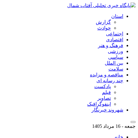
استان
گزارش
حوادث
اجتماعی
اقتصادی
فرهنگ و هنر
ورزشی
سیاسی
بین الملل
سلامت
مناقصه و مزایده
چند رسانه ای
پادکست
فیلم
تصاویر
اینفوگرافیک
شهروند خبرنگار
جمعه - 16 مرداد 1405
خانه