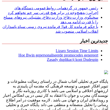
رئیس جمهور در گردهمایی روابط‌عمومی دستگاه های
اجرایی: به‌هیچ‌وجه در برابر هیچ قدرتی سر خم نخواهم کرد
سخنگوی وزارت دفاع: وزارت دفاع، پشتیبانی نیرو‌های مسلح
را با قدرت ادامه می‌دهد
با حکم فرمانده کل قوا؛ فرمانده نیروی زمینی سپاه پاسداران
انقلاب اسلامی منصوب شد
جدیدترین اخبار
Lizaro Session Time Limits
Hoe Bwin gepersonaliseerde promocodes genereert
Zasady duplikacji kont Dudespin
پایگاه خبری تحلیلی آفتاب شمال در راستای رسالت مطبوعات و
تنویر افکار عمومی و توسعه فرهنگی که مقدمه آن پایبندی به
ارزشهای اخلاقی و اسلامی می باشد با کادری روزنامه نگار و
نویسندگان مجرب و جوان با اعتقاد به کار تیمی در پی انعکاس اخبار
و رویدادهای ایران و جهان می باشد . لازمه موفقیت در امر اطلاع
رسانی را تحلیل منصفانه و منطقی می داند .پایگاه خبری و تحلیلی
آفتاب شمال بر این باور است که این امر مهم بدون حمایت و