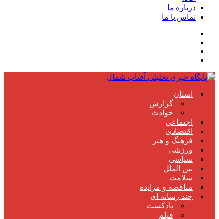
درباره ما
تماس با ما
استان
گزارش
حوادث
اجتماعی
اقتصادی
فرهنگ و هنر
ورزشی
سیاسی
بین الملل
سلامت
مناقصه و مزایده
چند رسانه ای
پادکست
فیلم