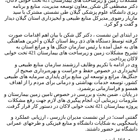
مشکلات زمین و زیرساخت های بیمارستان 421 تخت خوابی لاکان،
دکتر مصطفی گل شکن_معاون توسعه مدیریت، منابع و برنامه
ریزی دانشگاه علوم پزشکی گیلان طی نشستی مشترک با سید
مازیار رضوی_مدیرکل منابع طبیعی و آبخیزداری استان گیلان دیدار
و گفت و گو کرد.
در ابتدای این نشست ، دکتر گل شکن با بیان اهم اقدامات صورت
گرفته توسط دستگاه های ذی ربط استان گیلان و آخرین هماهنگی
های به عمل آمده با رئیس سازمان جنگل ها و مراتع استان به
تشریح مشکلات زمین و زیرساخت های بیمارستان 421 تخت خوابی
لاکان پرداخت.
وی در ادامه با تکریم وظایف ارزشمند سازمان منابع طبیعی و
آبخیزداری در خصوص حفظ و حراست و بهره‌برداری صحیح از
جنگل‌ها، مراتع و توسعه این منابع برای پایداری سرمایه های طبیعی
کشور، توسعه خدمات بهداشتی و درمانی برای مردم را از اهداف
همسو و فراسازمانی برشمرد.
در پایان ، ضمن بحث و بررسی در خصوص تامین زمین بیمارستان و
ملزومات زیربنایی آن، انجام پیگیری های لازم جهت رفع مشکلات
پروژه بیمارستان 421 تخت خوابی لاکان در دستور کار قرار گرفت.
گفتنی است؛ در این نشست مدیران بازرسی ، ارزیابی عملکرد و
پاسخگویی به شکایات دانشگاه و منابع فیزیکی و طرحهای عمرانی
دانشگاه نیز حضور داشتند.
164 بازدید