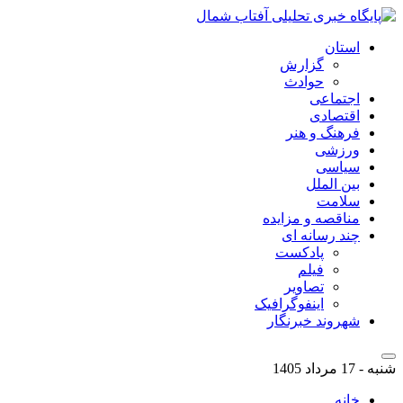
استان
گزارش
حوادث
اجتماعی
اقتصادی
فرهنگ و هنر
ورزشی
سیاسی
بین الملل
سلامت
مناقصه و مزایده
چند رسانه ای
پادکست
فیلم
تصاویر
اینفوگرافیک
شهروند خبرنگار
شنبه - 17 مرداد 1405
خانه