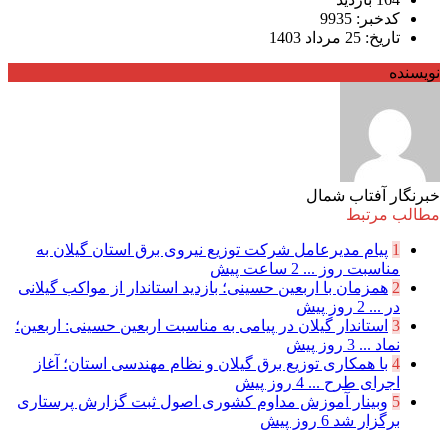
کدخبر: 9935
تاریخ: 25 مرداد 1403
نویسنده
خبرنگار آفتاب شمال
مطالب مرتبط
1
پیام مدیرعامل شركت توزیع نیروی برق استان گیلان به
مناسبت روز ...
2 ساعت پیش
2
همزمان با اربعین حسینی؛ بازدید استاندار از مواکب گیلانی
در ...
2 روز پیش
3
استاندار گیلان در پیامی به مناسبت اربعین حسینی: اربعین؛
نماد ...
3 روز پیش
4
با همکاری توزیع برق گیلان و نظام مهندسی استان؛ آغاز
اجرای طرح ...
4 روز پیش
5
وبینار آموزش مداوم کشوری اصول ثبت گزارش پرستاری
برگزار شد
6 روز پیش