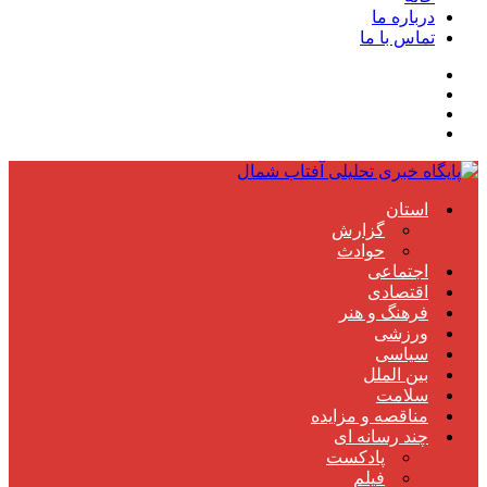
درباره ما
تماس با ما
استان
گزارش
حوادث
اجتماعی
اقتصادی
فرهنگ و هنر
ورزشی
سیاسی
بین الملل
سلامت
مناقصه و مزایده
چند رسانه ای
پادکست
فیلم