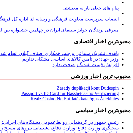
پیام های جعلی یارانه معیشتی
انتصاب سرپرست معاونت فرهنگی و رسانه ای اداره کل فرهنگ و
معرفی برندگان جوایز سینمای ایران در چهلمین جشنواره بین‌المل
محبوبترین اخبار اقتصادی
باهدف تشریک مساعی و جلب همکاری اصناف گیلان انجام شد: ج
وزیر جهاد: در تأمین کالاهای اساسی مشکلی نداریم
افزایش قیمت نفت‌گاز صحت ندارد
محبوب ترین اخبار ورزشی
Zasady duplikacji kont Dudespin
Passport vs ID Card für Bassbetcasino Verifizierung
Realz Casino NetEnt Játékkatalógus Áttekintés
محبوبترین اخبار سیاسی
رئیس جمهور در گردهمایی روابط‌عمومی دستگاه های اجرایی: به‌
سخنگوی وزارت دفاع: وزارت دفاع، پشتیبانی نیرو‌های مسلح را 