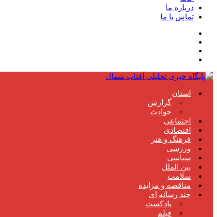
درباره ما
تماس با ما
استان
گزارش
حوادث
اجتماعی
اقتصادی
فرهنگ و هنر
ورزشی
سیاسی
بین الملل
سلامت
مناقصه و مزایده
چند رسانه ای
پادکست
فیلم