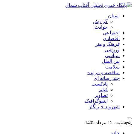
استان
گزارش
حوادث
اجتماعی
اقتصادی
فرهنگ و هنر
ورزشی
سیاسی
بین الملل
سلامت
مناقصه و مزایده
چند رسانه ای
پادکست
فیلم
تصاویر
اینفوگرافیک
شهروند خبرنگار
پنج‌شنبه - 15 مرداد 1405
خانه