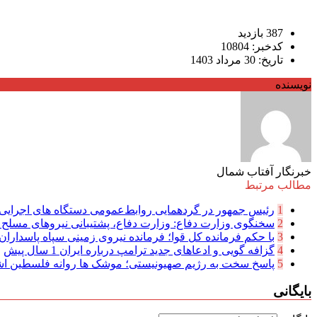
387 بازدید
کدخبر: 10804
تاریخ: 30 مرداد 1403
نویسنده
خبرنگار آفتاب شمال
مطالب مرتبط
1
رئیس جمهور در گردهمایی روابط‌عمومی دستگاه های اجرایی: 
2
سخنگوی وزارت دفاع: وزارت دفاع، پشتیبانی نیرو‌های مسلح را
3
با حکم فرمانده کل قوا؛ فرمانده نیروی زمینی سپاه پاسداران ا
4
گزافه گویی و ادعا‌های جدید ترامپ درباره ایران
1 سال پیش
5
پاسخ سخت به رژیم صهیونیستی؛ موشک ها روانه فلسطین ا
بایگانی