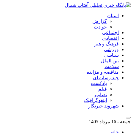
استان
گزارش
حوادث
اجتماعی
اقتصادی
فرهنگ و هنر
ورزشی
سیاسی
بین الملل
سلامت
مناقصه و مزایده
چند رسانه ای
پادکست
فیلم
تصاویر
اینفوگرافیک
شهروند خبرنگار
جمعه - 16 مرداد 1405
خانه