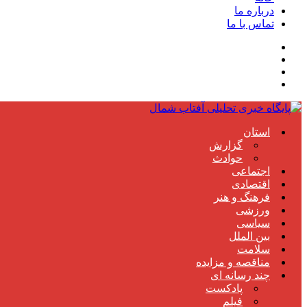
درباره ما
تماس با ما
استان
گزارش
حوادث
اجتماعی
اقتصادی
فرهنگ و هنر
ورزشی
سیاسی
بین الملل
سلامت
مناقصه و مزایده
چند رسانه ای
پادکست
فیلم