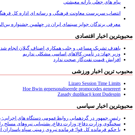
پیام های جعلی یارانه معیشتی
انتصاب سرپرست معاونت فرهنگی و رسانه ای اداره کل فرهنگ و
معرفی برندگان جوایز سینمای ایران در چهلمین جشنواره بین‌المل
محبوبترین اخبار اقتصادی
باهدف تشریک مساعی و جلب همکاری اصناف گیلان انجام شد: ج
وزیر جهاد: در تأمین کالاهای اساسی مشکلی نداریم
افزایش قیمت نفت‌گاز صحت ندارد
محبوب ترین اخبار ورزشی
Lizaro Session Time Limits
Hoe Bwin gepersonaliseerde promocodes genereert
Zasady duplikacji kont Dudespin
محبوبترین اخبار سیاسی
رئیس جمهور در گردهمایی روابط‌عمومی دستگاه های اجرایی: به‌
سخنگوی وزارت دفاع: وزارت دفاع، پشتیبانی نیرو‌های مسلح را 
با حکم فرمانده کل قوا؛ فرمانده نیروی زمینی سپاه پاسداران