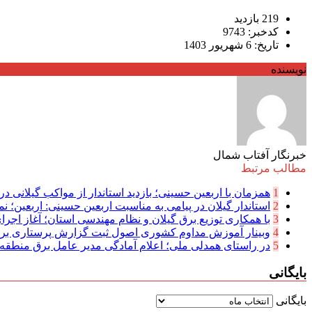
219 بازدید
کدخبر: 9743
تاریخ: 6 شهریور 1403
نویسنده
خبرنگار آفتاب شمال
مطالب مرتبط
1
همزمان با اربعین حسینی؛ بازدید استاندار از مواکب گیلانی در 
2
استاندار گیلان در پیامی به مناسبت اربعین حسینی: اربعین؛ نما
3
با همکاری توزیع برق گیلان و نظام مهندسی استان؛ آغاز اجرا
4
وبینار آموزش مداوم کشوری اصول ثبت گزارش پرستاری بر
5
در راستای همدلی ملی؛ اعلام آمادگی مدیر عامل برق منطقه‌ای
بایگانی
بایگانی