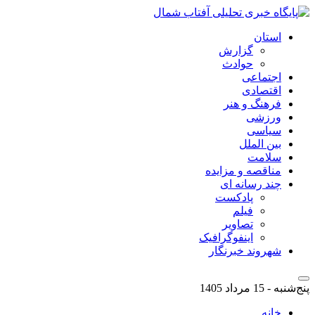
استان
گزارش
حوادث
اجتماعی
اقتصادی
فرهنگ و هنر
ورزشی
سیاسی
بین الملل
سلامت
مناقصه و مزایده
چند رسانه ای
پادکست
فیلم
تصاویر
اینفوگرافیک
شهروند خبرنگار
پنج‌شنبه - 15 مرداد 1405
خانه