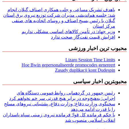
باهدف تشریک مساعی و جلب همکاری اصناف گیلان انجام
شد: جلسه هم‌اندیشی مدیران شركت توزیع نیروی برق استان
گیلان با رئیس بسیج اصناف و روسای اتحادیه های صنفی
مركز استان
وزیر جهاد: در تأمین کالاهای اساسی مشکلی نداریم
افزایش قیمت نفت‌گاز صحت ندارد
محبوب ترین اخبار ورزشی
Lizaro Session Time Limits
Hoe Bwin gepersonaliseerde promocodes genereert
Zasady duplikacji kont Dudespin
محبوبترین اخبار سیاسی
رئیس جمهور در گردهمایی روابط‌عمومی دستگاه های
اجرایی: به‌هیچ‌وجه در برابر هیچ قدرتی سر خم نخواهم کرد
سخنگوی وزارت دفاع: وزارت دفاع، پشتیبانی نیرو‌های مسلح
را با قدرت ادامه می‌دهد
با حکم فرمانده کل قوا؛ فرمانده نیروی زمینی سپاه پاسداران
انقلاب اسلامی منصوب شد