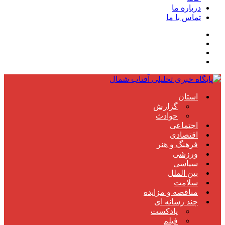
درباره ما
تماس با ما
استان
گزارش
حوادث
اجتماعی
اقتصادی
فرهنگ و هنر
ورزشی
سیاسی
بین الملل
سلامت
مناقصه و مزایده
چند رسانه ای
پادکست
فیلم