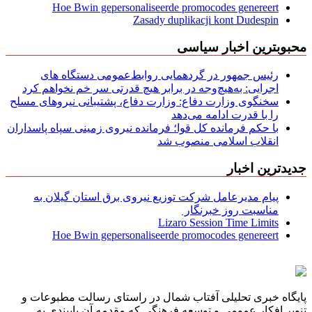
Hoe Bwin gepersonaliseerde promocodes genereert
Zasady duplikacji kont Dudespin
محبوبترین اخبار سیاسی
رئیس جمهور در گردهمایی روابط‌عمومی دستگاه های
اجرایی: به‌هیچ‌وجه در برابر هیچ قدرتی سر خم نخواهم کرد
سخنگوی وزارت دفاع: وزارت دفاع، پشتیبانی نیرو‌های مسلح
را با قدرت ادامه می‌دهد
با حکم فرمانده کل قوا؛ فرمانده نیروی زمینی سپاه پاسداران
انقلاب اسلامی منصوب شد
جدیدترین اخبار
پیام مدیرعامل شركت توزیع نیروی برق استان گیلان به
مناسبت روز خبرنگار ‌
Lizaro Session Time Limits
Hoe Bwin gepersonaliseerde promocodes genereert
پایگاه خبری تحلیلی آفتاب شمال در راستای رسالت مطبوعات و
تنویر افکار عمومی و توسعه فرهنگی که مقدمه آن پایبندی به