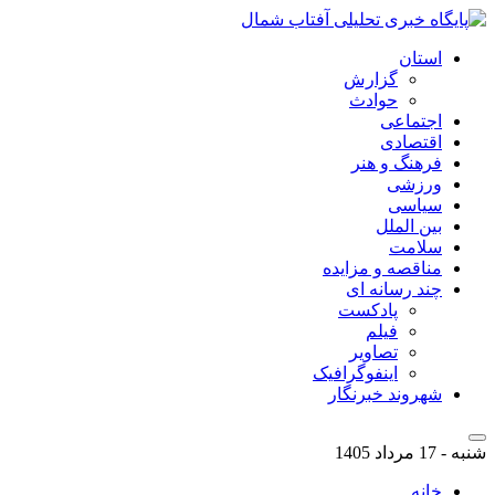
استان
گزارش
حوادث
اجتماعی
اقتصادی
فرهنگ و هنر
ورزشی
سیاسی
بین الملل
سلامت
مناقصه و مزایده
چند رسانه ای
پادکست
فیلم
تصاویر
اینفوگرافیک
شهروند خبرنگار
شنبه - 17 مرداد 1405
خانه