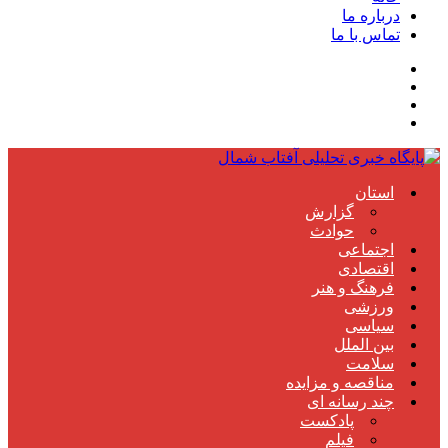
درباره ما
تماس با ما
استان
گزارش
حوادث
اجتماعی
اقتصادی
فرهنگ و هنر
ورزشی
سیاسی
بین الملل
سلامت
مناقصه و مزایده
چند رسانه ای
پادکست
فیلم