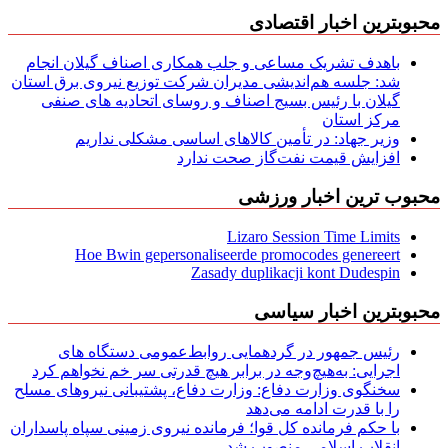
محبوبترین اخبار اقتصادی
باهدف تشریک مساعی و جلب همکاری اصناف گیلان انجام
شد: جلسه هم‌اندیشی مدیران شركت توزیع نیروی برق استان
گیلان با رئیس بسیج اصناف و روسای اتحادیه های صنفی
مركز استان
وزیر جهاد: در تأمین کالاهای اساسی مشکلی نداریم
افزایش قیمت نفت‌گاز صحت ندارد
محبوب ترین اخبار ورزشی
Lizaro Session Time Limits
Hoe Bwin gepersonaliseerde promocodes genereert
Zasady duplikacji kont Dudespin
محبوبترین اخبار سیاسی
رئیس جمهور در گردهمایی روابط‌عمومی دستگاه های
اجرایی: به‌هیچ‌وجه در برابر هیچ قدرتی سر خم نخواهم کرد
سخنگوی وزارت دفاع: وزارت دفاع، پشتیبانی نیرو‌های مسلح
را با قدرت ادامه می‌دهد
با حکم فرمانده کل قوا؛ فرمانده نیروی زمینی سپاه پاسداران
انقلاب اسلامی منصوب شد