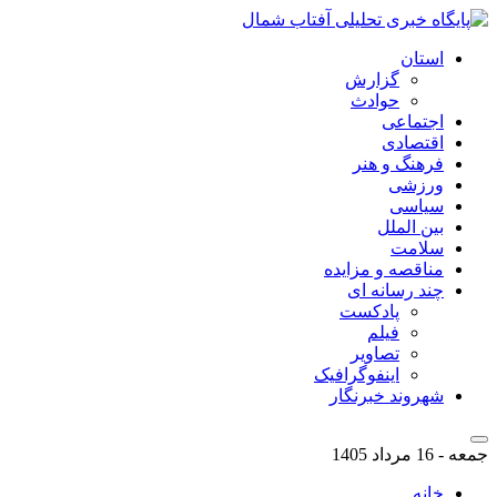
استان
گزارش
حوادث
اجتماعی
اقتصادی
فرهنگ و هنر
ورزشی
سیاسی
بین الملل
سلامت
مناقصه و مزایده
چند رسانه ای
پادکست
فیلم
تصاویر
اینفوگرافیک
شهروند خبرنگار
جمعه - 16 مرداد 1405
خانه