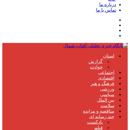
درباره ما
تماس با ما
استان
گزارش
حوادث
اجتماعی
اقتصادی
فرهنگ و هنر
ورزشی
سیاسی
بین الملل
سلامت
مناقصه و مزایده
چند رسانه ای
پادکست
فیلم