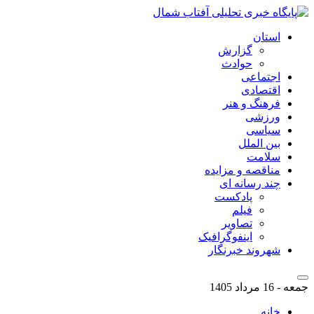
استان
گزارش
حوادث
اجتماعی
اقتصادی
فرهنگ و هنر
ورزشی
سیاسی
بین الملل
سلامت
مناقصه و مزایده
چند رسانه ای
پادکست
فیلم
تصاویر
اینفوگرافیک
شهروند خبرنگار
جمعه - 16 مرداد 1405
خانه