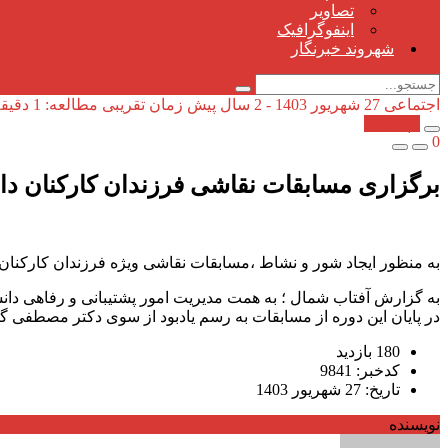
تصاویر
اینفوگرافیک
شهروند خبرنگار
اجتماعی
27 شهریور 1403 - 2 سال پیش
زمان تقریبی مطالعه: 1 دقیقه
کپی شد!
0
برگزاری مسابقات نقاشی فرزندان کارکنان دا
به منظور ایجاد شور و نشاط ،مسابقات نقاشی ویژه فرزندان کارکنان
به گزارش آفتاب شمال ؛ به همت مدیریت امور پشتیبانی و رفاهی دانش
در پایان این دوره از مسابقات به رسم یادبود از سوی دکتر مصطفی گل
180 بازدید
کدخبر: 9841
تاریخ: 27 شهریور 1403
نویسنده