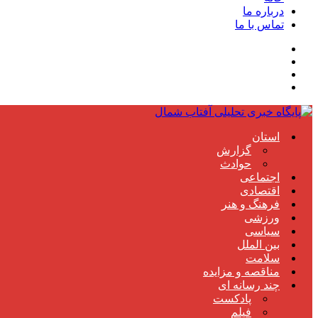
درباره ما
تماس با ما
استان
گزارش
حوادث
اجتماعی
اقتصادی
فرهنگ و هنر
ورزشی
سیاسی
بین الملل
سلامت
مناقصه و مزایده
چند رسانه ای
پادکست
فیلم