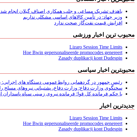
باهدف تشریک مساعی و جلب همکاری اصناف گیلان انجام شد: ج
وزیر جهاد: در تأمین کالاهای اساسی مشکلی نداریم
افزایش قیمت نفت‌گاز صحت ندارد
محبوب ترین اخبار ورزشی
Lizaro Session Time Limits
Hoe Bwin gepersonaliseerde promocodes genereert
Zasady duplikacji kont Dudespin
محبوبترین اخبار سیاسی
رئیس جمهور در گردهمایی روابط‌عمومی دستگاه های اجرایی: به‌
سخنگوی وزارت دفاع: وزارت دفاع، پشتیبانی نیرو‌های مسلح را 
با حکم فرمانده کل قوا؛ فرمانده نیروی زمینی سپاه پاسداران
جدیدترین اخبار
Lizaro Session Time Limits
Hoe Bwin gepersonaliseerde promocodes genereert
Zasady duplikacji kont Dudespin