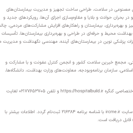
ش مصنوعی در سلامت، طراحی ساخت تجهیز و مدیریت بیمارستان‌های
 در بحران حوادث و بلایا و مقاوم‌سازی اجزای آن‌ها، رویکردهای جدید و
ز و بهره‌برداری، بیمارستان و راهکارهای افزایش مشارکت‌های مردمی، چال
بهداشت محیط و حرفه‌ای در طراحی و بهره‌برداری بیمارستان‌ها، تأسیسات 
روزنامه مشرق
توسعه ایران
یزات پزشکی نوین در بیمارستان‌های آینده، مهندسی نگهداشت و مدیریت من
تی، مجمع خیرین سلامت کشور و انجمن کنترل عفونت و با مشارکت و
ی، سازمان برنامه‌وبودجه، معاونت‌های وزارت بهداشت، دانشگاه‌ها،
ثبت‌نام‌کنندگان در کنگره و کارگاه‌ها از طریق سایت اختصاصی کنگره https://hospitalbuild.ir و تلفن ۰۲۱۷۷۶۵۳۷۰۵ لغایت
در صورت نیاز به کسب امتیاز آموزشی لازم است در سایت ircme.ir با شناسه برنامه ۲۱۶۳۸۴ ثبت‌نام گردد. اطلاعات بیشتر با