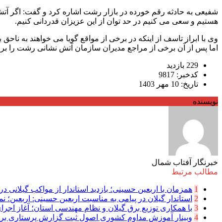
شفیعی به حادثه رقم خورده در بازار رشت اشاره کرد و گفت: اگر آتش 
هستیم و سعی می کنیم در حد توان از این عزیزان قدردانی کنیم.
وی با ابراز تاسف از اینکه در برخی از مواقع گویا می خواهند به ناحق
اما پس از آن برخی از مراجع مدیران سازمان آتش نشانی رشت را برا
229 بازدید
کدخبر: 9817
تاریخ: 10 مهر 1403
نویسنده
خبرنگار آفتاب شمال
مطالب مرتبط
1
همزمان با اربعین حسینی؛ بازدید استاندار از مواکب گیلانی در 
2
استاندار گیلان در پیامی به مناسبت اربعین حسینی: اربعین؛ نما
3
با همکاری توزیع برق گیلان و نظام مهندسی استان؛ آغاز اجرا
4
وبینار آموزش مداوم کشوری اصول ثبت گزارش پرستاری بر