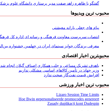
گفتگو با طاهره زاهد صفت مدیر پرستاری دانشگاه علوم پزشکی
محبوب ترین ویدیوها
پیام های جعلی یارانه معیشتی
انتصاب سرپرست معاونت فرهنگی و رسانه ای اداره کل فرهنگ و
معرفی برندگان جوایز سینمای ایران در چهلمین جشنواره بین‌المل
محبوبترین اخبار اقتصادی
باهدف تشریک مساعی و جلب همکاری اصناف گیلان انجام شد: ج
وزیر جهاد: در تأمین کالاهای اساسی مشکلی نداریم
افزایش قیمت نفت‌گاز صحت ندارد
محبوب ترین اخبار ورزشی
Lizaro Session Time Limits
Hoe Bwin gepersonaliseerde promocodes genereert
Zasady duplikacji kont Dudespin