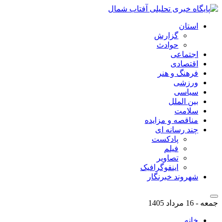
استان
گزارش
حوادث
اجتماعی
اقتصادی
فرهنگ و هنر
ورزشی
سیاسی
بین الملل
سلامت
مناقصه و مزایده
چند رسانه ای
پادکست
فیلم
تصاویر
اینفوگرافیک
شهروند خبرنگار
جمعه - 16 مرداد 1405
خانه