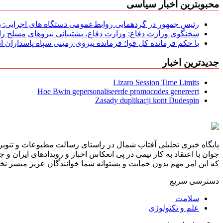
محبوبترین اخبار سیاسی
رئیس جمهور در گردهمایی روابط‌عمومی دستگاه های اجرایی: به‌
سخنگوی وزارت دفاع: وزارت دفاع، پشتیبانی نیرو‌های مسلح را 
با حکم فرمانده کل قوا؛ فرمانده نیروی زمینی سپاه پاسداران
جدیدترین اخبار
Lizaro Session Time Limits
Hoe Bwin gepersonaliseerde promocodes genereert
Zasady duplikacji kont Dudespin
پایگاه خبری تحلیلی آفتاب شمال در راستای رسالت مطبوعات و تنویر 
جوان با اعتقاد به کار تیمی در پی انعکاس اخبار و رویدادهای ایران و
که این امر مهم بدون حمایت و پشتوانه شما خوانندگان عزیز میسر نخوا
دسترسی سریع
سلامت
علم و تکنولوژی