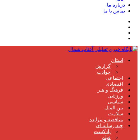
درباره ما
تماس با ما
استان
گزارش
حوادث
اجتماعی
اقتصادی
فرهنگ و هنر
ورزشی
سیاسی
بین الملل
سلامت
مناقصه و مزایده
چند رسانه ای
پادکست
فیلم