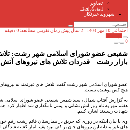
تصاویر
اینفوگرافیک
شهروند خبرنگار
اجتماعی
10 مهر 1403 - 2 سال پیش
زمان تقریبی مطالعه: 0 دقیقه
کپی شد!
0
شفیعی عضو شورای اسلامی شهر رشت: تلاش ها
بازار رشت _ قدردان تلاش های نیروهای آتش‌
عضو شورای اسلامی شهر رشت گفت: تلاش های غیرتمندانه نیروهای پر
هیچ کس پوشیده نیست.
به گزارش آفتاب شمال ، سید شمس شفیعی عضو شورای اسلامی شهر رش
هفتم مهر به نام روز آتش نشانی و ایمنی نامگذاری شد اظهار کرد: همو
شهادت رسیدند اشاره کنیم.
وی با بیان اینکه در روزی که حریق در بیمارستان قائم رشت رقم خور
های غیرتمندانه این نیروهای جان بر کف نبود یقینا آمار کشته شدگان ای