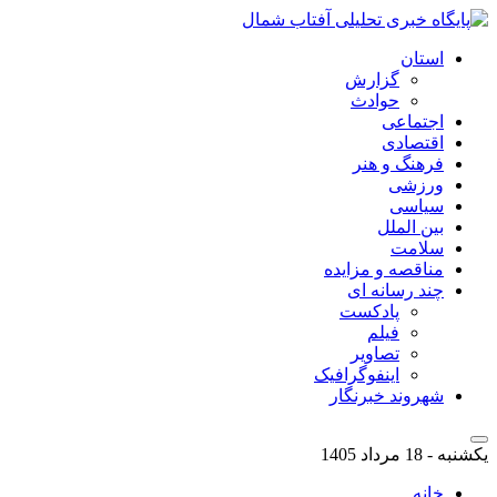
استان
گزارش
حوادث
اجتماعی
اقتصادی
فرهنگ و هنر
ورزشی
سیاسی
بین الملل
سلامت
مناقصه و مزایده
چند رسانه ای
پادکست
فیلم
تصاویر
اینفوگرافیک
شهروند خبرنگار
یکشنبه - 18 مرداد 1405
خانه