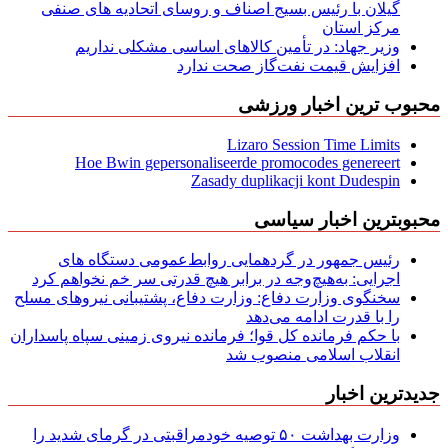
گیلان با رئیس بسیج اصناف و روسای اتحادیه های صنفی
مركز استان
وزیر جهاد: در تأمین کالاهای اساسی مشکلی نداریم
افزایش قیمت نفت‌گاز صحت ندارد
محبوب ترین اخبار ورزشی
Lizaro Session Time Limits
Hoe Bwin gepersonaliseerde promocodes genereert
Zasady duplikacji kont Dudespin
محبوبترین اخبار سیاسی
رئیس جمهور در گردهمایی روابط‌عمومی دستگاه های
اجرایی: به‌هیچ‌وجه در برابر هیچ قدرتی سر خم نخواهم کرد
سخنگوی وزارت دفاع: وزارت دفاع، پشتیبانی نیرو‌های مسلح
را با قدرت ادامه می‌دهد
با حکم فرمانده کل قوا؛ فرمانده نیروی زمینی سپاه پاسداران
انقلاب اسلامی منصوب شد
جدیدترین اخبار
وزارت بهداشت ۵۰ توصیه خودمراقبتی در گرمای شدید را