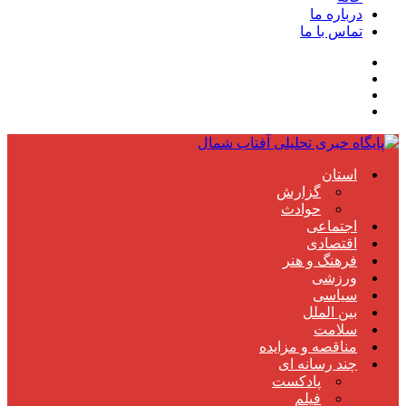
درباره ما
تماس با ما
استان
گزارش
حوادث
اجتماعی
اقتصادی
فرهنگ و هنر
ورزشی
سیاسی
بین الملل
سلامت
مناقصه و مزایده
چند رسانه ای
پادکست
فیلم