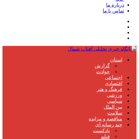
درباره ما
تماس با ما
استان
گزارش
حوادث
اجتماعی
اقتصادی
فرهنگ و هنر
ورزشی
سیاسی
بین الملل
سلامت
مناقصه و مزایده
چند رسانه ای
پادکست
فیلم