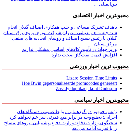
بین‌المللی ...
محبوبترین اخبار اقتصادی
باهدف تشریک مساعی و جلب همکاری اصناف گیلان انجام
شد: جلسه هم‌اندیشی مدیران شركت توزیع نیروی برق استان
گیلان با رئیس بسیج اصناف و روسای اتحادیه های صنفی
مركز استان
وزیر جهاد: در تأمین کالاهای اساسی مشکلی نداریم
افزایش قیمت نفت‌گاز صحت ندارد
محبوب ترین اخبار ورزشی
Lizaro Session Time Limits
Hoe Bwin gepersonaliseerde promocodes genereert
Zasady duplikacji kont Dudespin
محبوبترین اخبار سیاسی
رئیس جمهور در گردهمایی روابط‌عمومی دستگاه های
اجرایی: به‌هیچ‌وجه در برابر هیچ قدرتی سر خم نخواهم کرد
سخنگوی وزارت دفاع: وزارت دفاع، پشتیبانی نیرو‌های مسلح
را با قدرت ادامه می‌دهد