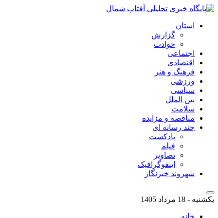
استان
گزارش
حوادث
اجتماعی
اقتصادی
فرهنگ و هنر
ورزشی
سیاسی
بین الملل
سلامت
مناقصه و مزایده
چند رسانه ای
پادکست
فیلم
تصاویر
اینفوگرافیک
شهروند خبرنگار
یکشنبه - 18 مرداد 1405
خانه